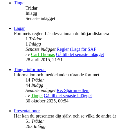
Tinget
Trådar
Inlägg
Senaste inlägget
Lagar
Forumets regler. Läs dessa innan du börjar diskutera
1
Trådar
1
Inlägg
Senaste inlägget
Regler (Lag) för SAF
av
Carl Thomas
Gå till det senaste inlägget
28 april 2015, 21:51
Tinget informerar
Information och meddelanden rörande forumet.
14
Trådar
44
Inlägg
Senaste inlägget
Re: Stjärnmedlem
av
Tinget
Gå till det senaste inlägget
30 oktober 2025, 00:54
Presentationer
Här kan du presentera dig själv, och se vilka de andra är
51
Trådar
263
Inlägg