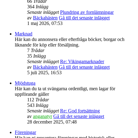
66
Trådar
364
Inlägg
Senaste inlägget
Plundring av fornlämningar
av
Bäckahästen
Gå till det senaste inlägget
1 maj 2026, 07:53
Marknad
Här kan du annonsera eller efterfråga böcker, borgar och
liknande för köp eller försäljning.
7
Trådar
35
Inlägg
Senaste inlägget
Re: Vikingamarknader
av
Bäckahästen
Gå till det senaste inlägget
5 juli 2025, 16:53
Mjödstuga
Här kan du ta ut svängarna ordentligt, men lagar för
uppförande gäller
112
Trådar
543
Inlägg
Senaste inlägget
Re: God fortsättning
av
anganatyr
Gå till det senaste inlägget
28 december 2025, 07:48
Föreningar
Här kan ni presentera föreningar med historisk eller