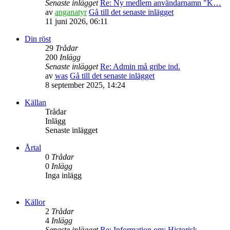
Senaste inlägget
Re: Ny medlem användarnamn "K…
av
anganatyr
Gå till det senaste inlägget
11 juni 2026, 06:11
Din röst
29
Trådar
200
Inlägg
Senaste inlägget
Re: Admin må gribe ind.
av
was
Gå till det senaste inlägget
8 september 2025, 14:24
Källan
Trådar
Inlägg
Senaste inlägget
Årtal
0
Trådar
0
Inlägg
Inga inlägg
Källor
2
Trådar
4
Inlägg
Senaste inlägget
Re: Information om: Historisk…