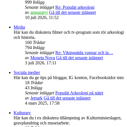
999
Inlägg
Senaste inlägget
Re: Populär arkeologi
av
anganatyr
Gå till det senaste inlägget
10 juli 2026, 11:52
Media
Här kan du diskutera filmer och tv-program som rör arkeologi
och historia.
160
Trådar
794
Inlägg
Senaste inlägget
Re: Vikingatida vagnar och la…
av
Moneta Nova
Gå till det senaste inlägget
3 juli 2026, 17:11
Sociala medier
Här kan du ge tips på bloggar, IG konton, Facebooksidor mm
18
Trådar
43
Inlägg
Senaste inlägget
Populär Arkeologi på nätet
av
Jerrark
Gå till det senaste inlägget
4 mars 2025, 17:58
Kulturarv
Här kan du t ex diskutera tillämpning av Kulturminneslagen,
gravplundring och museiarbete.