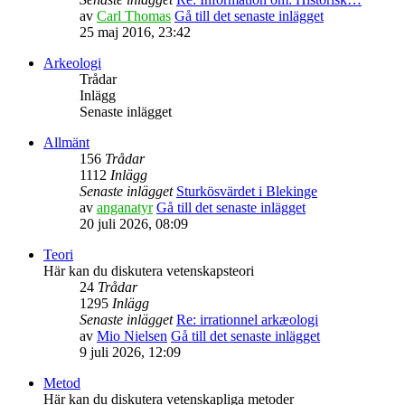
av
Carl Thomas
Gå till det senaste inlägget
25 maj 2016, 23:42
Arkeologi
Trådar
Inlägg
Senaste inlägget
Allmänt
156
Trådar
1112
Inlägg
Senaste inlägget
Sturkösvärdet i Blekinge
av
anganatyr
Gå till det senaste inlägget
20 juli 2026, 08:09
Teori
Här kan du diskutera vetenskapsteori
24
Trådar
1295
Inlägg
Senaste inlägget
Re: irrationnel arkæologi
av
Mio Nielsen
Gå till det senaste inlägget
9 juli 2026, 12:09
Metod
Här kan du diskutera vetenskapliga metoder