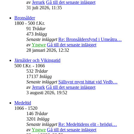
av
Jerrark
Gå till det senaste inlägget
31 juli 2026, 11:35
Bronsålder
1800 - 500 f.Kr.
91
Trådar
473
Inlägg
Senaste inlägget
Re: Bronsåldersfynd i Umeåtra…
av
Yngwe
Gå till det senaste inlägget
28 januari 2026, 12:32
Järnålder och Vikingatid
500 f.Kr. - 1066
532
Trådar
17137
Inlägg
Senaste inlägget
Sällsynt mynt hittat vid Vedb…
av
Jerrark
Gå till det senaste inlägget
3 augusti 2026, 19:52
Medeltid
1066 - 1520
146
Trådar
3201
Inlägg
Senaste inlägget
Re: Medeltidens elit - brödgi…
av
Yngwe
Gå till det senaste inlägget