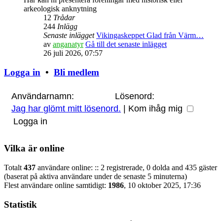
arkeologisk anknytning
12
Trådar
244
Inlägg
Senaste inlägget
Vikingaskeppet Glad från Värm…
av
anganatyr
Gå till det senaste inlägget
26 juli 2026, 07:57
Logga in
•
Bli medlem
Användarnamn:
Lösenord:
Jag har glömt mitt lösenord.
|
Kom ihåg mig
Vilka är online
Totalt
437
användare online: :: 2 registrerade, 0 dolda and 435 gäster
(baserat på aktiva användare under de senaste 5 minuterna)
Flest användare online samtidigt:
1986
, 10 oktober 2025, 17:36
Statistik