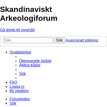
Skandinaviskt
Arkeologiforum
Gå direkt till innehåll
Sök
Avancerad sökning
Snabblänkar
Obesvarade inlägg
Aktiva trådar
Sök
FAQ
Logga in
Bli medlem
Forumindex
Sök