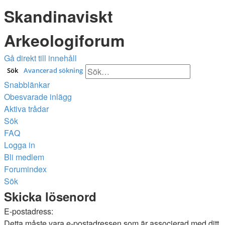
Skandinaviskt
Arkeologiforum
Gå direkt till innehåll
Sök
Avancerad sökning
Snabblänkar
Obesvarade inlägg
Aktiva trådar
Sök
FAQ
Logga in
Bli medlem
Forumindex
Sök
Skicka lösenord
E-postadress:
Detta måste vara e-postadressen som är associerad med ditt