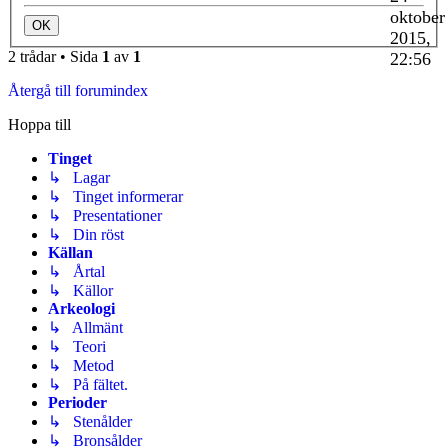
oktober
2015,
2 trådar • Sida
1
av
1
22:56
Återgå till forumindex
Hoppa till
Tinget
↳ Lagar
↳ Tinget informerar
↳ Presentationer
↳ Din röst
Källan
↳ Årtal
↳ Källor
Arkeologi
↳ Allmänt
↳ Teori
↳ Metod
↳ På fältet.
Perioder
↳ Stenålder
↳ Bronsålder