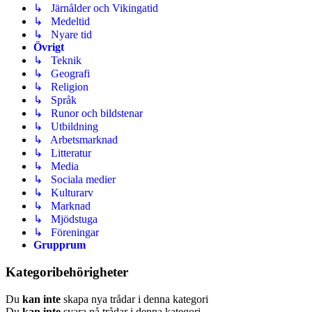
↳ Järnålder och Vikingatid
↳ Medeltid
↳ Nyare tid
Övrigt
↳ Teknik
↳ Geografi
↳ Religion
↳ Språk
↳ Runor och bildstenar
↳ Utbildning
↳ Arbetsmarknad
↳ Litteratur
↳ Media
↳ Sociala medier
↳ Kulturarv
↳ Marknad
↳ Mjödstuga
↳ Föreningar
Grupprum
Kategoribehörigheter
Du
kan inte
skapa nya trådar i denna kategori
Du
kan inte
svara på trådar i denna kategori