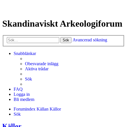
Skandinaviskt Arkeologiforum
Avancerad sökning
Sök
Snabblänkar
Obesvarade inlägg
Aktiva trådar
Sök
FAQ
Logga in
Bli medlem
Forumindex
Källan
Källor
Sök
Källor