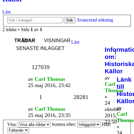
Låst
Avancerad sökning
Sök
2 trådar • Sida
1
av
1
TRÅDAR
SVAR
VISNINGAR
Låst
SENASTE INLÄGGET
Informati
1
om:
Historisk
127039
Källor
av
av
Carl Thomas
Länk
Carl
25 maj 2016, 23:42
till
Thomas
Histo
»
1
28281
Källo
24
av
av
Carl Thomas
oktober
Carl
25 maj 2016, 23:35
2015,
Thoma
22:50
Visa:
Sortera efter:
Håll:
»
24