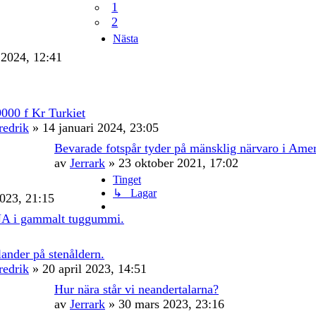
1
2
Nästa
 2024, 12:41
9000 f Kr Turkiet
redrik
» 14 januari 2024, 23:05
Bevarade fotspår tyder på mänsklig närvaro i Amer
av
Jerrark
» 23 oktober 2021, 17:02
Tinget
↳ Lagar
2023, 21:15
DNA i gammalt tuggummi.
lander på stenåldern.
redrik
» 20 april 2023, 14:51
Hur nära står vi neandertalarna?
av
Jerrark
» 30 mars 2023, 23:16