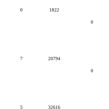
0
1822
0
7
20794
0
5
32616