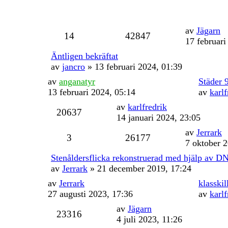
av
Jägarn
14
42847
17 februari
Äntligen bekräftat
av
jancro
» 13 februari 2024, 01:39
av
anganatyr
Städer 
13 februari 2024, 05:14
av
karlf
av
karlfredrik
20637
14 januari 2024, 23:05
av
Jerrark
3
26177
7 oktober 
Stenåldersflicka rekonstruerad med hjälp av 
av
Jerrark
» 21 december 2019, 17:24
av
Jerrark
klasskil
27 augusti 2023, 17:36
av
karlf
av
Jägarn
23316
4 juli 2023, 11:26