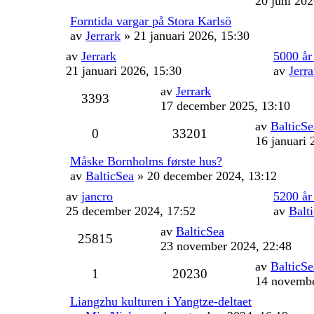
20 juni 202
Forntida vargar på Stora Karlsö
av
Jerrark
» 21 januari 2026, 15:30
av
Jerrark
5000 år
21 januari 2026, 15:30
av
Jerra
av
Jerrark
3393
17 december 2025, 13:10
av
BalticSe
0
33201
16 januari 
Måske Bornholms første hus?
av
BalticSea
» 20 december 2024, 13:12
av
jancro
5200 år
25 december 2024, 17:52
av
Balt
av
BalticSea
25815
23 november 2024, 22:48
av
BalticSe
1
20230
14 novembe
Liangzhu kulturen i Yangtze-deltaet