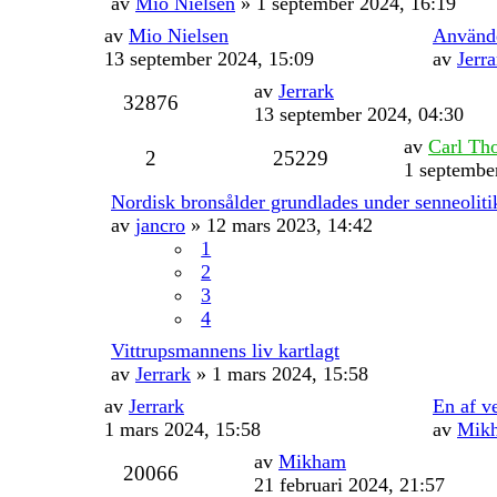
av
Mio Nielsen
» 1 september 2024, 16:19
av
Mio Nielsen
Använde
13 september 2024, 15:09
av
Jerra
av
Jerrark
32876
13 september 2024, 04:30
av
Carl Th
2
25229
1 septembe
Nordisk bronsålder grundlades under senneolit
av
jancro
» 12 mars 2023, 14:42
1
2
3
4
Vittrupsmannens liv kartlagt
av
Jerrark
» 1 mars 2024, 15:58
av
Jerrark
En af v
1 mars 2024, 15:58
av
Mik
av
Mikham
20066
21 februari 2024, 21:57