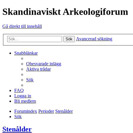
Skandinaviskt Arkeologiforum
Gå direkt till innehåll
Avancerad sökning
Sök
Snabblänkar
Obesvarade inlägg
Aktiva trådar
Sök
FAQ
Logga in
Bli medlem
Forumindex
Perioder
Stenålder
Sök
Stenålder