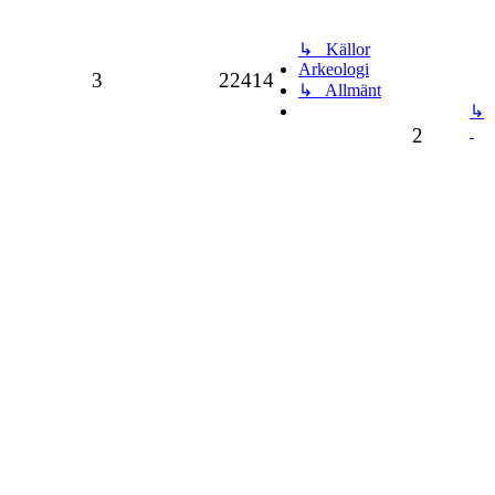
↳ Källor
Arkeologi
3
22414
↳ Allmänt
↳
2