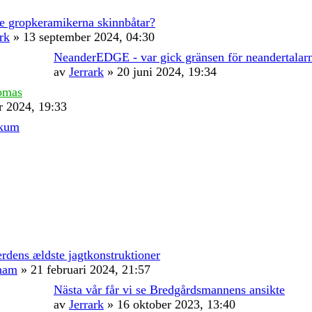
 gropkeramikerna skinnbåtar?
rk
» 13 september 2024, 04:30
NeanderEDGE - var gick gränsen för neandertalarn
av
Jerrark
» 20 juni 2024, 19:34
omas
r 2024, 19:33
ikum
erdens ældste jagtkonstruktioner
ham
» 21 februari 2024, 21:57
Nästa vår får vi se Bredgårdsmannens ansikte
av
Jerrark
» 16 oktober 2023, 13:40