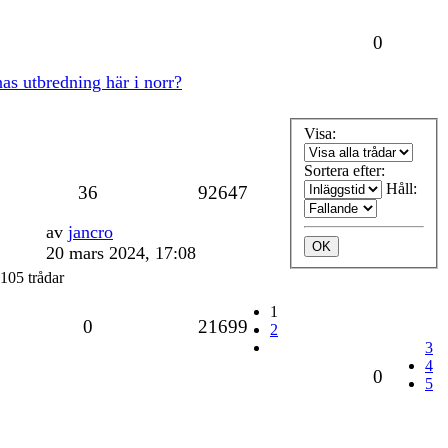
0
as utbredning här i norr?
Visa:
Sortera efter:
Håll:
36
92647
av
jancro
20 mars 2024, 17:08
105 trådar
1
0
21699
2
3
4
0
5