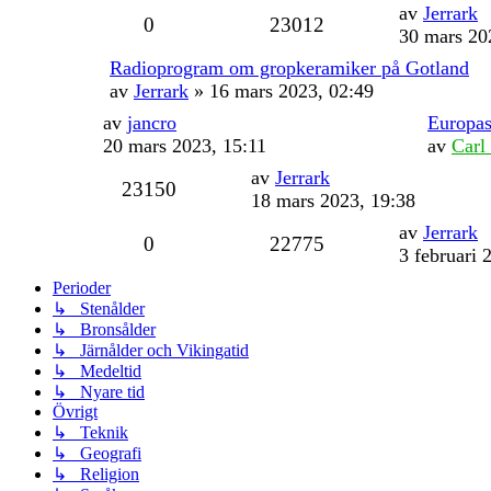
av
Jerrark
0
23012
30 mars 20
Radioprogram om gropkeramiker på Gotland
av
Jerrark
» 16 mars 2023, 02:49
av
jancro
Europas
20 mars 2023, 15:11
av
Carl
av
Jerrark
23150
18 mars 2023, 19:38
av
Jerrark
0
22775
3 februari 
Perioder
↳ Stenålder
↳ Bronsålder
↳ Järnålder och Vikingatid
↳ Medeltid
↳ Nyare tid
Övrigt
↳ Teknik
↳ Geografi
↳ Religion