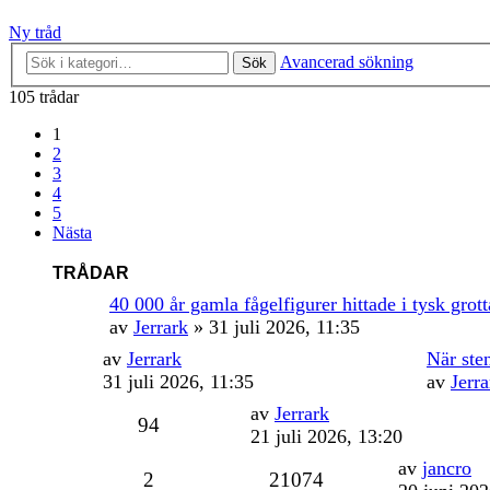
Ny tråd
Avancerad sökning
Sök
105 trådar
1
2
3
4
5
Nästa
TRÅDAR
40 000 år gamla fågelfigurer hittade i tysk grott
av
Jerrark
» 31 juli 2026, 11:35
av
Jerrark
När sten
31 juli 2026, 11:35
av
Jerra
av
Jerrark
94
21 juli 2026, 13:20
av
jancro
2
21074