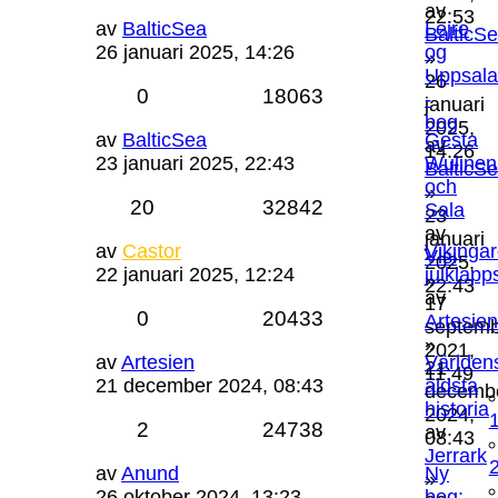
av
22:53
av
BalticSea
Lejre
BalticS
26 januari 2025, 14:26
og
»
Uppsala
26
0
18063
-
januari
bog
2025,
av
BalticSea
Gesta
av
14:26
23 januari 2025, 22:43
Wulinen
BalticS
och
»
20
32842
Sala
23
av
januari
av
Castor
Vikinga
Visi
2025,
22 januari 2025, 12:24
julklapp
»
22:43
av
17
0
20433
Artesien
septem
»
2021,
av
Artesien
Världen
21
11:49
21 december 2024, 08:43
äldsta
decemb
historia
2024,
2
24738
av
08:43
Jerrark
av
Anund
Ny
»
26 oktober 2024, 13:23
bog: