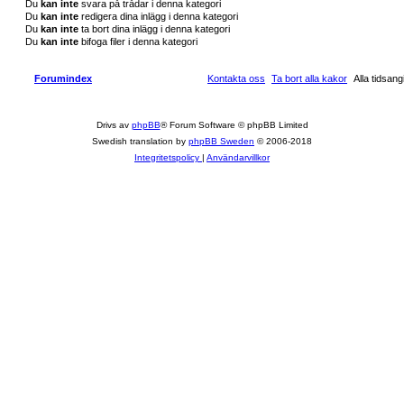
Du
kan inte
svara på trådar i denna kategori
Du
kan inte
redigera dina inlägg i denna kategori
Du
kan inte
ta bort dina inlägg i denna kategori
Du
kan inte
bifoga filer i denna kategori
Forumindex
Kontakta oss
Ta bort alla kakor
Alla tidsa
Drivs av
phpBB
® Forum Software © phpBB Limited
Swedish translation by
phpBB Sweden
© 2006-2018
Integritetspolicy
|
Användarvillkor