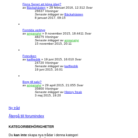
Finns Senet att köpa idag?
av
Bäckahästen
» 28 februari 2016, 12:31
2
Svar
26637
Visningar
Senaste inlägget
av
Bäckahästen
8 januari 2017, 09:15
Forntida verktyg
av
anganatyr
» 9 november 2015, 18:44
11
Svar
48275
Visningar
Senaste inlägget
av
anganatyr
15 november 2015, 20:11
Foteviken
av
karlfredrik
» 19 juni 2015, 16:01
0
Svar
24720
Visningar
Senaste inlägget
av
karlfredrik
19 juni 2015, 16:01
Borg till salu?
av
anganatyr
» 29 april 2015, 21:05
5
Svar
35800
Visningar
Senaste inlägget
av
History freak
3 maj 2015, 19:20
Ny tråd
Återgå till forumindex
KATEGORIBEHÖRIGHETER
Du
kan inte
skapa nya trådar i denna kategori