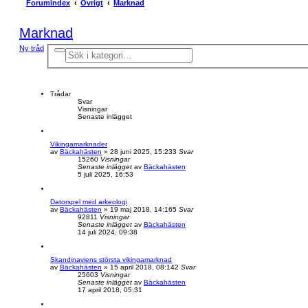
Forumindex
Övrigt
Marknad
Marknad
Ny tråd
A
S
v
ö
a
k
n
c
e
Trådar
r
Svar
Visningar
a
Senaste inlägget
d
s
ö
k
Vikingamarknader
n
av
Bäckahästen
» 28 juni 2025, 15:23
3
Svar
i
15260
Visningar
Senaste inlägget
av
Bäckahästen
n
5 juli 2025, 16:53
g
Datorspel med arkeologi
av
Bäckahästen
» 19 maj 2018, 14:16
5
Svar
92811
Visningar
Senaste inlägget
av
Bäckahästen
14 juli 2024, 09:38
Skandinaviens största vikingamarknad
av
Bäckahästen
» 15 april 2018, 08:14
2
Svar
25603
Visningar
Senaste inlägget
av
Bäckahästen
17 april 2018, 05:31