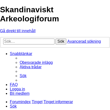
Skandinaviskt
Arkeologiforum
Gå direkt till innehåll
Sök
Avancerad sökning
Snabblänkar
Obesvarade inlägg
Aktiva trådar
Sök
FAQ
Logga in
Bli medlem
Forumindex
Tinget
Tinget informerar
Sök