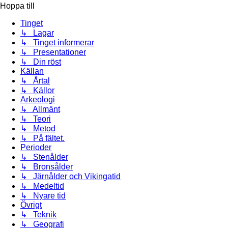
Hoppa till
Tinget
↳ Lagar
↳ Tinget informerar
↳ Presentationer
↳ Din röst
Källan
↳ Årtal
↳ Källor
Arkeologi
↳ Allmänt
↳ Teori
↳ Metod
↳ På fältet.
Perioder
↳ Stenålder
↳ Bronsålder
↳ Järnålder och Vikingatid
↳ Medeltid
↳ Nyare tid
Övrigt
↳ Teknik
↳ Geografi