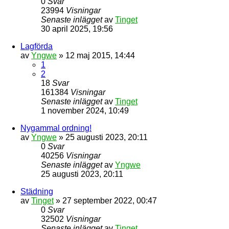
0
Svar
23994
Visningar
Senaste inlägget
av
Tinget
30 april 2025, 19:56
Lagförda
av
Yngwe
» 12 maj 2015, 14:44
1
2
18
Svar
161384
Visningar
Senaste inlägget
av
Tinget
1 november 2024, 10:49
Nygammal ordning!
av
Yngwe
» 25 augusti 2023, 20:11
0
Svar
40256
Visningar
Senaste inlägget
av
Yngwe
25 augusti 2023, 20:11
Städning
av
Tinget
» 27 september 2022, 00:47
0
Svar
32502
Visningar
Senaste inlägget
av
Tinget