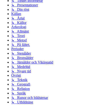
↳ Tinget informerar
↳ Presentationer
↳ Din röst
Källan
↳ Årtal
↳ Källor
Arkeologi
↳ Allmänt
↳ Teori
↳ Metod
↳ På fältet.
Perioder
↳ Stenålder
↳ Bronsålder
↳ Järnålder och Vikingatid
↳ Medeltid
↳ Nyare tid
Övrigt
↳ Teknik
↳ Geografi
↳ Religion
↳ Språk
↳ Runor och bildstenar
↳ Utbildning