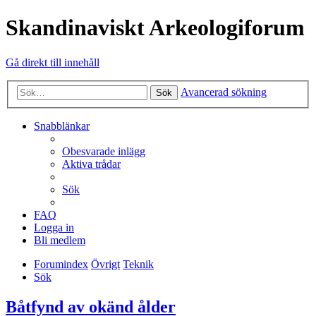
Skandinaviskt Arkeologiforum
Gå direkt till innehåll
Avancerad sökning
Sök
Snabblänkar
Obesvarade inlägg
Aktiva trådar
Sök
FAQ
Logga in
Bli medlem
Forumindex
Övrigt
Teknik
Sök
Båtfynd av okänd ålder