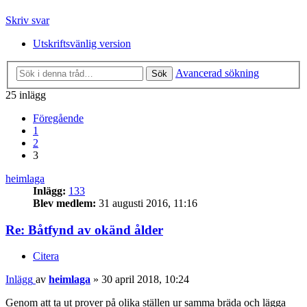
Skriv svar
Utskriftsvänlig version
Avancerad sökning
Sök
25 inlägg
Föregående
1
2
3
heimlaga
Inlägg:
133
Blev medlem:
31 augusti 2016, 11:16
Re: Båtfynd av okänd ålder
Citera
Inlägg
av
heimlaga
»
30 april 2018, 10:24
Genom att ta ut prover på olika ställen ur samma bräda och lägga