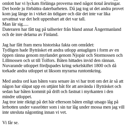
omlott har vi lyckats förlänga proverna med något tiotal årsringar.
Det borde ju förbättra daterbarheten. Då jag tog ut det andra provet
kom jag länge in i virket än tidigare och där det inte var lika
urvattnat var det helt uppenbart att det var tall.
Man lär sig.....
Dateraren har fått tag på tallserier från bland annat Ångermanland
och de inre delarna av Finland.
Jag har fått fram mera historiska fakta om området:
Tydligen hade Byträsket ett andra utlopp antagligen i form av en
öppen ränna genom myrlandet genom Njopär och Stormossen och
Lillmossen och ut till Tolfors. Båten hittades invid den rännan.
Nuvarande utloppet fördjupades kring sekelskiftet 1800 och då
torkade andra utloppet ut liksom myrarna runtomkring.
Med andra ord kan båten vara senare än vi har trott om det är så att
någon har släpat upp en uttjänt båt för att använda i Byträsket och
sedan har båten kommit på drift och fastnat i myrkanten i den
mindre utloppet.
Jag tror inte riktigt på det här eftersom båten enligt utsago låg på
lerbotten under vassrötter som i sin tur låg under mossa men jag vill
inte utesluta någonting innan vi vet.
Vi får se.