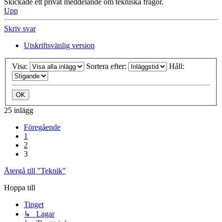
Skickade ett privat meddelande om tekniska frågor.
Upp
Skriv svar
Utskriftsvänlig version
Visa:
Sortera efter:
Håll:
25 inlägg
Föregående
1
2
3
Återgå till "Teknik"
Hoppa till
Tinget
↳ Lagar