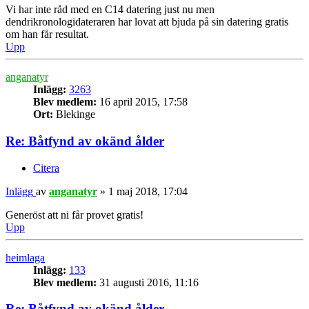
Vi har inte råd med en C14 datering just nu men
dendrikronologidateraren har lovat att bjuda på sin datering gratis
om han får resultat.
Upp
anganatyr
Inlägg:
3263
Blev medlem:
16 april 2015, 17:58
Ort:
Blekinge
Re: Båtfynd av okänd ålder
Citera
Inlägg
av
anganatyr
»
1 maj 2018, 17:04
Generöst att ni får provet gratis!
Upp
heimlaga
Inlägg:
133
Blev medlem:
31 augusti 2016, 11:16
Re: Båtfynd av okänd ålder