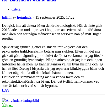
Citera
Inlägg
av
heimlaga
»
15 september 2025, 17:22
Det gick inte att datera båten dendrokronologiskt. När det inte gick
2018 lade han undan provet i hopp om att serierna skulle förbättras
med åren och för några månader sedan försökte han på nytt. Inget
resultat.
Själv är jag sjukledig efter en smärre trafikolycka där den
påkörandes trafikförsäkring betalar min sjuklön. Eftersom det inte
gick att göra någonting produktivt de första veckorna har jag försökt
göra en grundlig fyndanalys. Någon arkeolog är jag inte och ingen
historiker heller men jag känner ganska väl till byns historia och jag
har ett litet företag i bisyssla där jag reparerar klinkbyggda båtar och
känner någorlunda till den lokala båttraditionen.
Det blev en sammanfattning av alla kända fakta och ett
rekonstruktionsförslag på båten. Där det tydligt framkommer vad
som är fakta och vad som är hypotes.
Upp
Yngwe