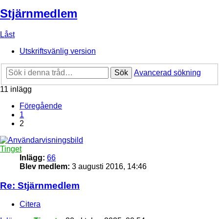
Stjärnmedlem
Låst
Utskriftsvänlig version
Sök
Avancerad sökning
11 inlägg
Föregående
1
2
Tinget
Inlägg:
66
Blev medlem:
3 augusti 2016, 14:46
Re: Stjärnmedlem
Citera