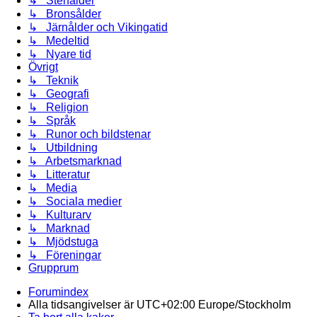
↳ Stenålder
↳ Bronsålder
↳ Järnålder och Vikingatid
↳ Medeltid
↳ Nyare tid
Övrigt
↳ Teknik
↳ Geografi
↳ Religion
↳ Språk
↳ Runor och bildstenar
↳ Utbildning
↳ Arbetsmarknad
↳ Litteratur
↳ Media
↳ Sociala medier
↳ Kulturarv
↳ Marknad
↳ Mjödstuga
↳ Föreningar
Grupprum
Forumindex
Alla tidsangivelser är UTC+02:00 Europe/Stockholm