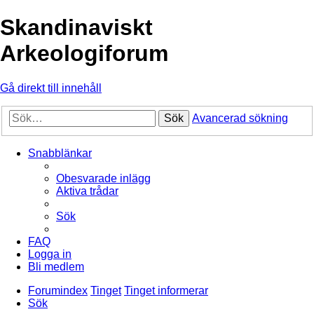
Skandinaviskt
Arkeologiforum
Gå direkt till innehåll
Sök
Avancerad sökning
Snabblänkar
Obesvarade inlägg
Aktiva trådar
Sök
FAQ
Logga in
Bli medlem
Forumindex
Tinget
Tinget informerar
Sök