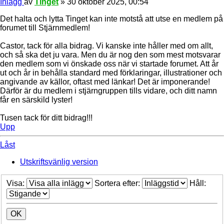
Inlägg
av
Tinget
»
30 oktober 2025, 00:54
Det halta och lytta Tinget kan inte motstå att utse en medlem på
forumet till Stjärnmedlem!
Castor, tack för alla bidrag. Vi kanske inte håller med om allt,
och så ska det ju vara. Men du är nog den som mest motsvarar
den medlem som vi önskade oss när vi startade forumet. Att år
ut och år in behålla standard med förklaringar, illustrationer och
angivande av källor, oftast med länkar! Det är imponerande!
Därför är du medlem i stjärngruppen tills vidare, och ditt namn
får en särskild lyster!
Tusen tack för ditt bidrag!!!
Upp
Låst
Utskriftsvänlig version
Visa:
Sortera efter:
Håll: