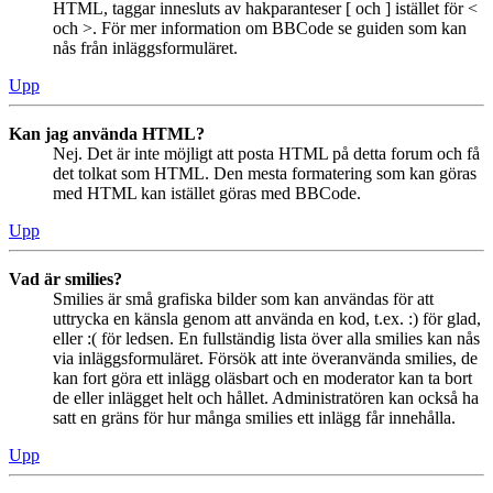
HTML, taggar innesluts av hakparanteser [ och ] istället för <
och >. För mer information om BBCode se guiden som kan
nås från inläggsformuläret.
Upp
Kan jag använda HTML?
Nej. Det är inte möjligt att posta HTML på detta forum och få
det tolkat som HTML. Den mesta formatering som kan göras
med HTML kan istället göras med BBCode.
Upp
Vad är smilies?
Smilies är små grafiska bilder som kan användas för att
uttrycka en känsla genom att använda en kod, t.ex. :) för glad,
eller :( för ledsen. En fullständig lista över alla smilies kan nås
via inläggsformuläret. Försök att inte överanvända smilies, de
kan fort göra ett inlägg oläsbart och en moderator kan ta bort
de eller inlägget helt och hållet. Administratören kan också ha
satt en gräns för hur många smilies ett inlägg får innehålla.
Upp