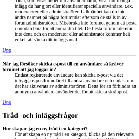
Titlar, som visas under ditt användarnamn, visar hur många
inlägg du har gjort eller identifierar speciella användare, t.ex.
moderatorer eller administratörer. I allmänhet kan du inte
ändra namnet på några forumtitlar eftersom de ställs in av
forumadministratören. Missbruka inte forumet genom att posta
i onödan bara för att ändra din titel. De flesta forum tolererar
inte detta och en moderator eller administratör kommer helt
enkelt att sänka ditt inläggsantal.
Upp
När jag försöker skicka e-post till en användare så kräver
forumet att jag loggar in?
Endast registrerade användare kan skicka e-post via det
inbygga e-postformuläret till andra användare och endast om
det har aktiverats av administratören. Detta för att förhindra att
anonyma användare använder det för att skicka skräppost.
Upp
Tråd- och inläggsfrågor
Hur skapar jag en ny tråd i en kategori?
För att skapa en ny tråd i en kategori, klicka på den relevanta