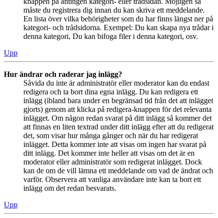
knappen på antingen kategori- eller trådsidan. Möjligen så
måste du registrera dig innan du kan skriva ett meddelande.
En lista över vilka behörigheter som du har finns längst ner på
kategori- och trådsidorna. Exempel: Du kan skapa nya trådar i
denna kategori, Du kan bifoga filer i denna kategori, osv.
Upp
Hur ändrar och raderar jag inlägg?
Såvida du inte är administratör eller moderator kan du endast
redigera och ta bort dina egna inlägg. Du kan redigera ett
inlägg (ibland bara under en begränsad tid från det att inlägget
gjorts) genom att klicka på redigera-knappen för det relevanta
inlägget. Om någon redan svarat på ditt inlägg så kommer det
att finnas en liten textrad under ditt inlägg efter att du redigerat
det, som visar hur många gånger och när du har redigerat
inlägget. Detta kommer inte att visas om ingen har svarat på
ditt inlägg. Det kommer inte heller att visas om det är en
moderator eller administratör som redigerat inlägget. Dock
kan de om de vill lämna ett meddelande om vad de ändrat och
varför. Observera att vanliga användare inte kan ta bort ett
inlägg om det redan besvarats.
Upp