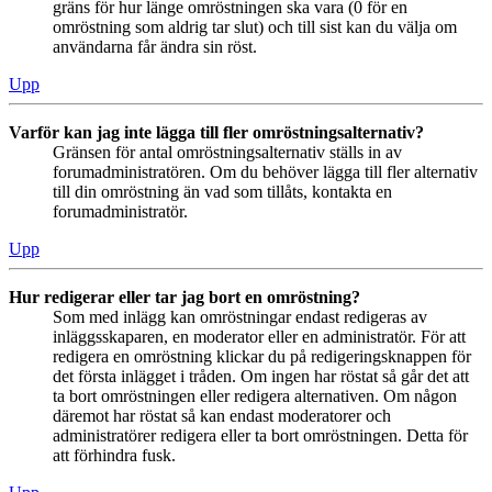
gräns för hur länge omröstningen ska vara (0 för en
omröstning som aldrig tar slut) och till sist kan du välja om
användarna får ändra sin röst.
Upp
Varför kan jag inte lägga till fler omröstningsalternativ?
Gränsen för antal omröstningsalternativ ställs in av
forumadministratören. Om du behöver lägga till fler alternativ
till din omröstning än vad som tillåts, kontakta en
forumadministratör.
Upp
Hur redigerar eller tar jag bort en omröstning?
Som med inlägg kan omröstningar endast redigeras av
inläggsskaparen, en moderator eller en administratör. För att
redigera en omröstning klickar du på redigeringsknappen för
det första inlägget i tråden. Om ingen har röstat så går det att
ta bort omröstningen eller redigera alternativen. Om någon
däremot har röstat så kan endast moderatorer och
administratörer redigera eller ta bort omröstningen. Detta för
att förhindra fusk.