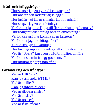
Tråd- och inläggsfrågor
Hur skapar jag en ny tråd i en kategori?
Hur ändrar och raderar jag inlägg?
Hur lägger jag till en signatur till mitt inlägg?
Hur skapar jag en omröstning?
Varför kan jag inte lägga till fler omröstningsalternativ?
Hur redigerar eller tar jag bort en omröstning?
Varför kan jag inte komma åt en kategori?
Varför kan jag inte bifoga filer?
Varför fick jag en varning?
Hur kan jag rapportera inlägg till en moderator?
Vad är “Spara”-knappen i trådformuläret till för?
Varför måste mitt inlägg godkännas?
Hur knuffar jag upp min tråd?
Formatering och trådtyper
Vad är BBCode?
Kan jag använda HTML?
Vad är smilies?
Kan jag infoga bilder?
Vad är globala anslag?
Vad är anslag?
Vad är notiser?
Vad är låsta trådar?