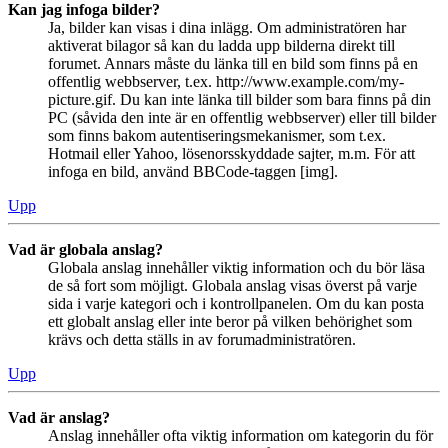
Kan jag infoga bilder?
Ja, bilder kan visas i dina inlägg. Om administratören har
aktiverat bilagor så kan du ladda upp bilderna direkt till
forumet. Annars måste du länka till en bild som finns på en
offentlig webbserver, t.ex. http://www.example.com/my-
picture.gif. Du kan inte länka till bilder som bara finns på din
PC (såvida den inte är en offentlig webbserver) eller till bilder
som finns bakom autentiseringsmekanismer, som t.ex.
Hotmail eller Yahoo, lösenorsskyddade sajter, m.m. För att
infoga en bild, använd BBCode-taggen [img].
Upp
Vad är globala anslag?
Globala anslag innehåller viktig information och du bör läsa
de så fort som möjligt. Globala anslag visas överst på varje
sida i varje kategori och i kontrollpanelen. Om du kan posta
ett globalt anslag eller inte beror på vilken behörighet som
krävs och detta ställs in av forumadministratören.
Upp
Vad är anslag?
Anslag innehåller ofta viktig information om kategorin du för