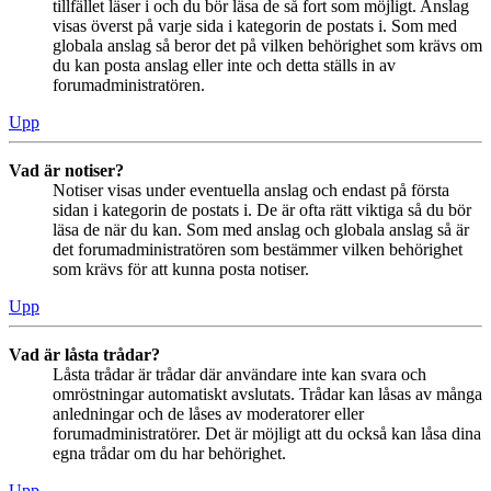
tillfället läser i och du bör läsa de så fort som möjligt. Anslag
visas överst på varje sida i kategorin de postats i. Som med
globala anslag så beror det på vilken behörighet som krävs om
du kan posta anslag eller inte och detta ställs in av
forumadministratören.
Upp
Vad är notiser?
Notiser visas under eventuella anslag och endast på första
sidan i kategorin de postats i. De är ofta rätt viktiga så du bör
läsa de när du kan. Som med anslag och globala anslag så är
det forumadministratören som bestämmer vilken behörighet
som krävs för att kunna posta notiser.
Upp
Vad är låsta trådar?
Låsta trådar är trådar där användare inte kan svara och
omröstningar automatiskt avslutats. Trådar kan låsas av många
anledningar och de låses av moderatorer eller
forumadministratörer. Det är möjligt att du också kan låsa dina
egna trådar om du har behörighet.
Upp