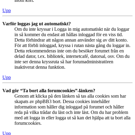
inom kort.
Upp
Varför loggas jag ut automatiskt?
Om du inte kryssar i Logga in mig automatiskt när du loggar
in så kommer du endast att hållas inloggad för en viss tid.
Detta förhindrar att någon annan använder sig av ditt konto.
För att förbli inloggad, kryssa i rutan nästa gång du loggar in.
Detta rekommenderas inte om du besöker forumet från en
delad dator, t.ex. bibliotek, internetcafé, datorsal, osv. Om du
inte ser denna kryssruta så har forumadministratören
inaktiverat denna funktion.
Upp
Vad gör “Ta bort alla forumcookies”-länken?
Genom att klicka på den länken så tas alla cookies som har
skapats av phpBB3 bort. Dessa cookies innehåller
information som håller dig inloggad på forumet och håller
reda på vilka trådar du läst och inte läst. Om du har problem
med att logga in eller logga ut så kan det hjälpa att ta bort alla
forumcookies.
Upp