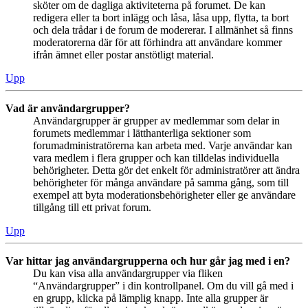
sköter om de dagliga aktiviteterna på forumet. De kan
redigera eller ta bort inlägg och låsa, låsa upp, flytta, ta bort
och dela trådar i de forum de modererar. I allmänhet så finns
moderatorerna där för att förhindra att användare kommer
ifrån ämnet eller postar anstötligt material.
Upp
Vad är användargrupper?
Användargrupper är grupper av medlemmar som delar in
forumets medlemmar i lätthanterliga sektioner som
forumadministratörerna kan arbeta med. Varje användar kan
vara medlem i flera grupper och kan tilldelas individuella
behörigheter. Detta gör det enkelt för administratörer att ändra
behörigheter för många användare på samma gång, som till
exempel att byta moderationsbehörigheter eller ge användare
tillgång till ett privat forum.
Upp
Var hittar jag användargrupperna och hur går jag med i en?
Du kan visa alla användargrupper via fliken
“Användargrupper” i din kontrollpanel. Om du vill gå med i
en grupp, klicka på lämplig knapp. Inte alla grupper är