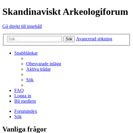
Skandinaviskt Arkeologiforum
Gå direkt till innehåll
Avancerad sökning
Sök
Snabblänkar
Obesvarade inlägg
Aktiva trådar
Sök
FAQ
Logga in
Bli medlem
Forumindex
Sök
Vanliga frågor