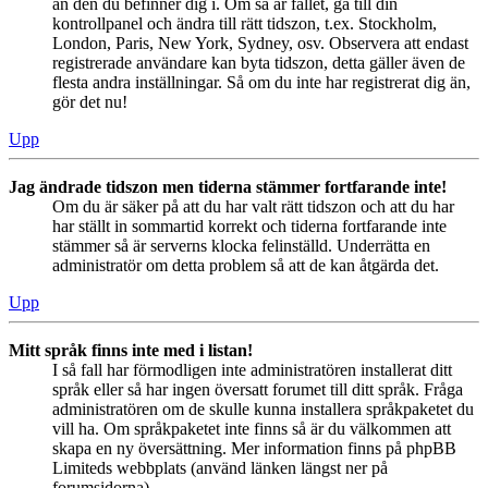
än den du befinner dig i. Om så är fallet, gå till din
kontrollpanel och ändra till rätt tidszon, t.ex. Stockholm,
London, Paris, New York, Sydney, osv. Observera att endast
registrerade användare kan byta tidszon, detta gäller även de
flesta andra inställningar. Så om du inte har registrerat dig än,
gör det nu!
Upp
Jag ändrade tidszon men tiderna stämmer fortfarande inte!
Om du är säker på att du har valt rätt tidszon och att du har
har ställt in sommartid korrekt och tiderna fortfarande inte
stämmer så är serverns klocka felinställd. Underrätta en
administratör om detta problem så att de kan åtgärda det.
Upp
Mitt språk finns inte med i listan!
I så fall har förmodligen inte administratören installerat ditt
språk eller så har ingen översatt forumet till ditt språk. Fråga
administratören om de skulle kunna installera språkpaketet du
vill ha. Om språkpaketet inte finns så är du välkommen att
skapa en ny översättning. Mer information finns på phpBB
Limiteds webbplats (använd länken längst ner på
forumsidorna).