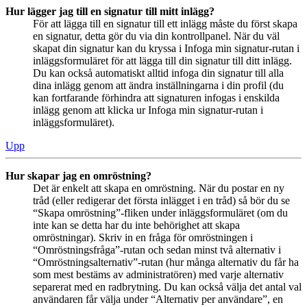
Hur lägger jag till en signatur till mitt inlägg?
För att lägga till en signatur till ett inlägg måste du först skapa
en signatur, detta gör du via din kontrollpanel. När du väl
skapat din signatur kan du kryssa i Infoga min signatur-rutan i
inläggsformuläret för att lägga till din signatur till ditt inlägg.
Du kan också automatiskt alltid infoga din signatur till alla
dina inlägg genom att ändra inställningarna i din profil (du
kan fortfarande förhindra att signaturen infogas i enskilda
inlägg genom att klicka ur Infoga min signatur-rutan i
inläggsformuläret).
Upp
Hur skapar jag en omröstning?
Det är enkelt att skapa en omröstning. När du postar en ny
tråd (eller redigerar det första inlägget i en tråd) så bör du se
“Skapa omröstning”-fliken under inläggsformuläret (om du
inte kan se detta har du inte behörighet att skapa
omröstningar). Skriv in en fråga för omröstningen i
“Omröstningsfråga”-rutan och sedan minst två alternativ i
“Omröstningsalternativ”-rutan (hur många alternativ du får ha
som mest bestäms av administratören) med varje alternativ
separerat med en radbrytning. Du kan också välja det antal val
användaren får välja under “Alternativ per användare”, en