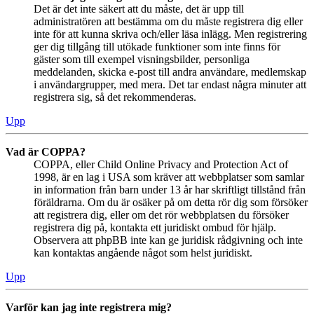
Det är det inte säkert att du måste, det är upp till
administratören att bestämma om du måste registrera dig eller
inte för att kunna skriva och/eller läsa inlägg. Men registrering
ger dig tillgång till utökade funktioner som inte finns för
gäster som till exempel visningsbilder, personliga
meddelanden, skicka e-post till andra användare, medlemskap
i användargrupper, med mera. Det tar endast några minuter att
registrera sig, så det rekommenderas.
Upp
Vad är COPPA?
COPPA, eller Child Online Privacy and Protection Act of
1998, är en lag i USA som kräver att webbplatser som samlar
in information från barn under 13 år har skriftligt tillstånd från
föräldrarna. Om du är osäker på om detta rör dig som försöker
att registrera dig, eller om det rör webbplatsen du försöker
registrera dig på, kontakta ett juridiskt ombud för hjälp.
Observera att phpBB inte kan ge juridisk rådgivning och inte
kan kontaktas angående något som helst juridiskt.
Upp
Varför kan jag inte registrera mig?