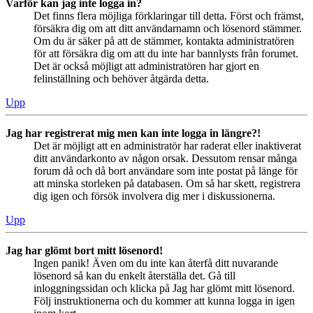
Varför kan jag inte logga in?
Det finns flera möjliga förklaringar till detta. Först och främst,
försäkra dig om att ditt användarnamn och lösenord stämmer.
Om du är säker på att de stämmer, kontakta administratören
för att försäkra dig om att du inte har bannlysts från forumet.
Det är också möjligt att administratören har gjort en
felinställning och behöver åtgärda detta.
Upp
Jag har registrerat mig men kan inte logga in längre?!
Det är möjligt att en administratör har raderat eller inaktiverat
ditt användarkonto av någon orsak. Dessutom rensar många
forum då och då bort användare som inte postat på länge för
att minska storleken på databasen. Om så har skett, registrera
dig igen och försök involvera dig mer i diskussionerna.
Upp
Jag har glömt bort mitt lösenord!
Ingen panik! Även om du inte kan återfå ditt nuvarande
lösenord så kan du enkelt återställa det. Gå till
inloggningssidan och klicka på Jag har glömt mitt lösenord.
Följ instruktionerna och du kommer att kunna logga in igen