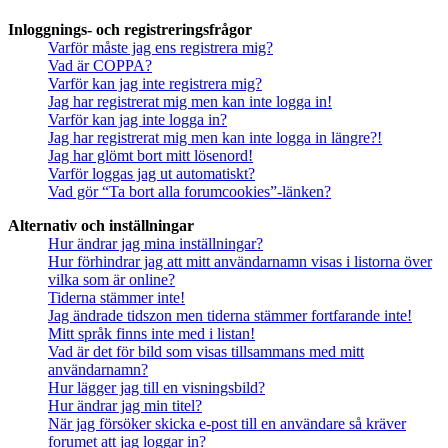
Inloggnings- och registreringsfrågor
Varför måste jag ens registrera mig?
Vad är COPPA?
Varför kan jag inte registrera mig?
Jag har registrerat mig men kan inte logga in!
Varför kan jag inte logga in?
Jag har registrerat mig men kan inte logga in längre?!
Jag har glömt bort mitt lösenord!
Varför loggas jag ut automatiskt?
Vad gör “Ta bort alla forumcookies”-länken?
Alternativ och inställningar
Hur ändrar jag mina inställningar?
Hur förhindrar jag att mitt användarnamn visas i listorna över
vilka som är online?
Tiderna stämmer inte!
Jag ändrade tidszon men tiderna stämmer fortfarande inte!
Mitt språk finns inte med i listan!
Vad är det för bild som visas tillsammans med mitt
användarnamn?
Hur lägger jag till en visningsbild?
Hur ändrar jag min titel?
När jag försöker skicka e-post till en användare så kräver
forumet att jag loggar in?