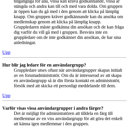
tillgängliga för alla, vissa kan kräva godkännande, vissa är
stängda och andra kan till och med vara dolda. Om gruppen
är öppen kan du gå med i den genom att klicka på lämplig
knapp. Om gruppen kräver godkännande kan du ansöka om
medlemskap genom att klicka på lämplig knapp.
Gruppledaren måste godkänna din ansökan och de kan fråga
dig varför du vill gå med i gruppen. Besvära inte en
gruppledare om de inte godkänner din ansökan, de har sina
anledningar.
Upp
Hur blir jag ledare för en användargrupp?
Gruppledare utses oftast när användargrupper skapas initialt
av en forumadministratör. Om du är intresserad av att skapa
en användargrupp så är din första kontakt en administratör,
försök med att skicka ett personligt meddelande till dem.
Upp
Varför visas vissa användargrupper i andra färger?
Det är möjligt för administratören att tilldela en färg till
medlemmar av en viss användargrupp för att göra det enkelt
att känna igen medlemmar i den gruppen.