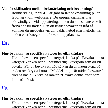
Vad är skillnaden mellan bokmärkning och bevakning?
Bokmärkning i phpBB3 är ganska likt bokmärkning (eller
favoriter) i din webbläsare. Du uppmärksammas inte
nödvändigtvis vid uppdateringar, men du kan senare enkelt
återvända till tråden. Om du istället bevakar en tråd så
kommer du meddelas via din valda metod eller metoder när
tråden eller kategorin du bevakar uppdateras.
Upp
Hur bevakar jag specifika kategorier eller trådar?
För att bevaka en specifik kategori, klicka på “Bevaka denna
kategori”-länken när du befinner dig i kategorin som du vill
bevaka. För att bevaka en tråd så kan du antingen svara på
tråden och kryssa i rutan “Meddela mig när tråden besvaras”
eller så kan du klicka på länken “Bevaka denna tråd” som
finns på trådsidan.
Upp
Hur bevakar jag specifika kategorier eller trådar?
För att bevaka en specifik kategori, klicka på “Bevaka denna
kategori”-länken när du befinner dig i kategorin som du vill