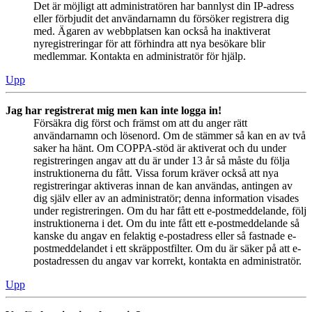
Det är möjligt att administratören har bannlyst din IP-adress
eller förbjudit det användarnamn du försöker registrera dig
med. Ägaren av webbplatsen kan också ha inaktiverat
nyregistreringar för att förhindra att nya besökare blir
medlemmar. Kontakta en administratör för hjälp.
Upp
Jag har registrerat mig men kan inte logga in!
Försäkra dig först och främst om att du anger rätt
användarnamn och lösenord. Om de stämmer så kan en av två
saker ha hänt. Om COPPA-stöd är aktiverat och du under
registreringen angav att du är under 13 år så måste du följa
instruktionerna du fått. Vissa forum kräver också att nya
registreringar aktiveras innan de kan användas, antingen av
dig själv eller av an administratör; denna information visades
under registreringen. Om du har fått ett e-postmeddelande, följ
instruktionerna i det. Om du inte fått ett e-postmeddelande så
kanske du angav en felaktig e-postadress eller så fastnade e-
postmeddelandet i ett skräppostfilter. Om du är säker på att e-
postadressen du angav var korrekt, kontakta en administratör.
Upp