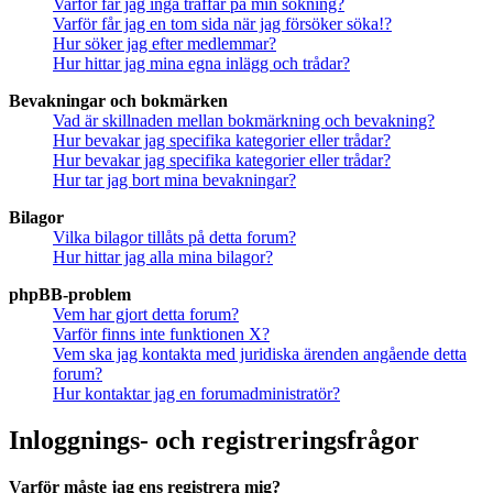
Varför får jag inga träffar på min sökning?
Varför får jag en tom sida när jag försöker söka!?
Hur söker jag efter medlemmar?
Hur hittar jag mina egna inlägg och trådar?
Bevakningar och bokmärken
Vad är skillnaden mellan bokmärkning och bevakning?
Hur bevakar jag specifika kategorier eller trådar?
Hur bevakar jag specifika kategorier eller trådar?
Hur tar jag bort mina bevakningar?
Bilagor
Vilka bilagor tillåts på detta forum?
Hur hittar jag alla mina bilagor?
phpBB-problem
Vem har gjort detta forum?
Varför finns inte funktionen X?
Vem ska jag kontakta med juridiska ärenden angående detta
forum?
Hur kontaktar jag en forumadministratör?
Inloggnings- och registreringsfrågor
Varför måste jag ens registrera mig?