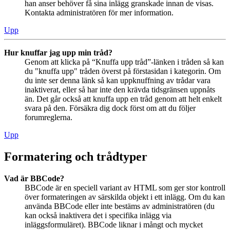
han anser behöver få sina inlägg granskade innan de visas.
Kontakta administratören för mer information.
Upp
Hur knuffar jag upp min tråd?
Genom att klicka på “Knuffa upp tråd”-länken i tråden så kan
du "knuffa upp" tråden överst på förstasidan i kategorin. Om
du inte ser denna länk så kan uppknuffning av trådar vara
inaktiverat, eller så har inte den krävda tidsgränsen uppnåts
än. Det går också att knuffa upp en tråd genom att helt enkelt
svara på den. Försäkra dig dock först om att du följer
forumreglerna.
Upp
Formatering och trådtyper
Vad är BBCode?
BBCode är en speciell variant av HTML som ger stor kontroll
över formateringen av särskilda objekt i ett inlägg. Om du kan
använda BBCode eller inte bestäms av administratören (du
kan också inaktivera det i specifika inlägg via
inläggsformuläret). BBCode liknar i mångt och mycket