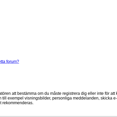
tta forum?
tratören att bestämma om du måste registrera dig eller inte för att
r som till exempel visningsbilder, personliga meddelanden, skick
 det rekommenderas.