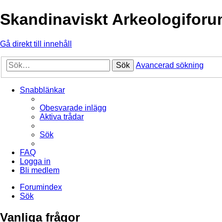
Skandinaviskt Arkeologifor
Gå direkt till innehåll
Sök
Avancerad sökning
Snabblänkar
Obesvarade inlägg
Aktiva trådar
Sök
FAQ
Logga in
Bli medlem
Forumindex
Sök
Vanliga frågor