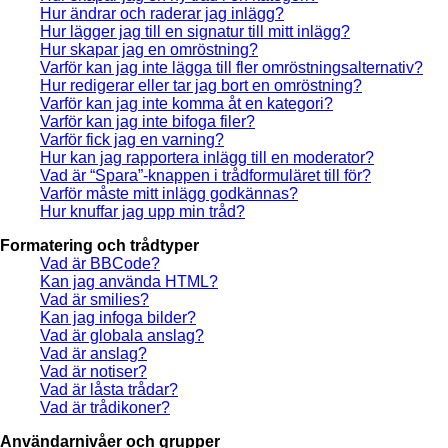
Hur ändrar och raderar jag inlägg?
Hur lägger jag till en signatur till mitt inlägg?
Hur skapar jag en omröstning?
Varför kan jag inte lägga till fler omröstningsalternativ?
Hur redigerar eller tar jag bort en omröstning?
Varför kan jag inte komma åt en kategori?
Varför kan jag inte bifoga filer?
Varför fick jag en varning?
Hur kan jag rapportera inlägg till en moderator?
Vad är “Spara”-knappen i trådformuläret till för?
Varför måste mitt inlägg godkännas?
Hur knuffar jag upp min tråd?
Formatering och trådtyper
Vad är BBCode?
Kan jag använda HTML?
Vad är smilies?
Kan jag infoga bilder?
Vad är globala anslag?
Vad är anslag?
Vad är notiser?
Vad är låsta trådar?
Vad är trådikoner?
Användarnivåer och grupper