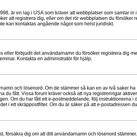
8, är en lag i USA som kräver att webbplatser som samlar in info
r att registrera dig, eller om det rör webbplatsen du försöker reg
nte kan kontaktas angående något som helst juridiskt.
ress eller förbjudit det användarnamn du försöker registrera dig
dlemmar. Kontakta en administratör för hjälp.
darnamn och lösenord. Om de stämmer så kan en av två saker ha
na du fått. Vissa forum kräver också att nya registreringar aktiv
gen. Om du har fått ett e-postmeddelande, följ instruktionerna 
et i ett skräppostfilter. Om du är säker på att e-postadressen du
främst, försäkra dig om att ditt användarnamn och lösenord stämme