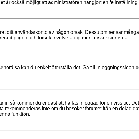
Det är också möjligt att administratören har gjort en felinställnin
ktiverat ditt användarkonto av någon orsak. Dessutom rensar mång
rera dig igen och försök involvera dig mer i diskussionerna.
nord så kan du enkelt återställa det. Gå till inloggningssidan oc
 in så kommer du endast att hållas inloggad för en viss tid. Det
tta rekommenderas inte om du besöker forumet från en delad dator,
enna funktion.