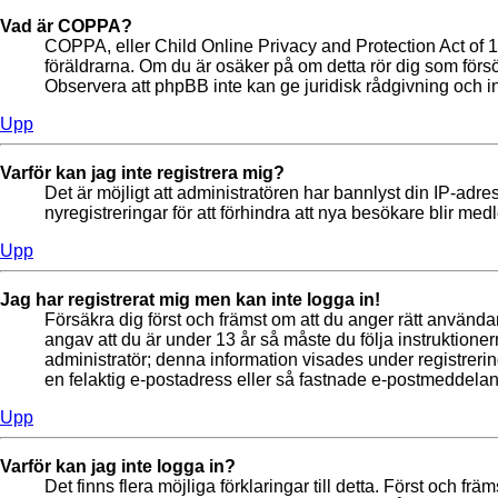
Vad är COPPA?
COPPA, eller Child Online Privacy and Protection Act of 199
föräldrarna. Om du är osäker på om detta rör dig som försöke
Observera att phpBB inte kan ge juridisk rådgivning och i
Upp
Varför kan jag inte registrera mig?
Det är möjligt att administratören har bannlyst din IP-ad
nyregistreringar för att förhindra att nya besökare blir me
Upp
Jag har registrerat mig men kan inte logga in!
Försäkra dig först och främst om att du anger rätt använ
angav att du är under 13 år så måste du följa instruktioner
administratör; denna information visades under registrerin
en felaktig e-postadress eller så fastnade e-postmeddeland
Upp
Varför kan jag inte logga in?
Det finns flera möjliga förklaringar till detta. Först och 