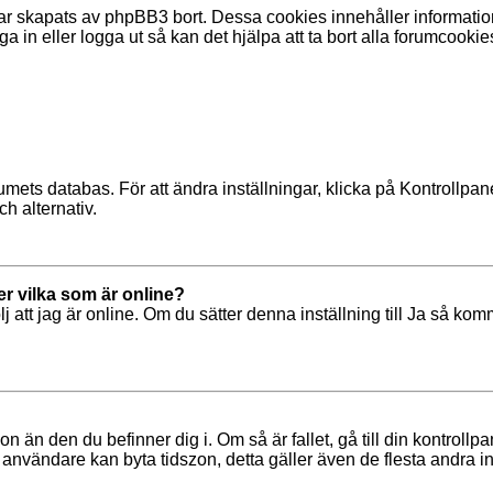
r skapats av phpBB3 bort. Dessa cookies innehåller information
a in eller logga ut så kan det hjälpa att ta bort alla forumcookie
rumets databas. För att ändra inställningar, klicka på Kontrollpa
ch alternativ.
er vilka som är online?
ölj att jag är online. Om du sätter denna inställning till Ja så ko
n än den du befinner dig i. Om så är fallet, gå till din kontrollpa
nvändare kan byta tidszon, detta gäller även de flesta andra inst