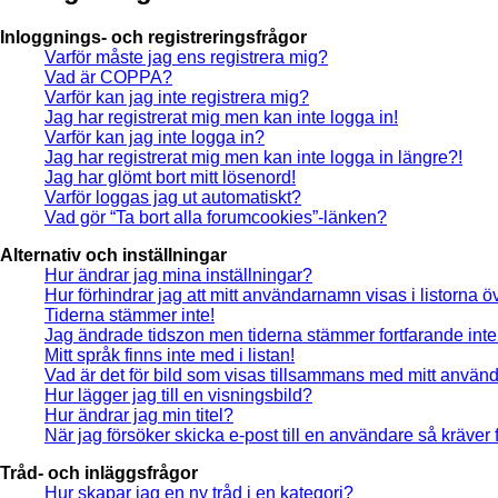
Inloggnings- och registreringsfrågor
Varför måste jag ens registrera mig?
Vad är COPPA?
Varför kan jag inte registrera mig?
Jag har registrerat mig men kan inte logga in!
Varför kan jag inte logga in?
Jag har registrerat mig men kan inte logga in längre?!
Jag har glömt bort mitt lösenord!
Varför loggas jag ut automatiskt?
Vad gör “Ta bort alla forumcookies”-länken?
Alternativ och inställningar
Hur ändrar jag mina inställningar?
Hur förhindrar jag att mitt användarnamn visas i listorna ö
Tiderna stämmer inte!
Jag ändrade tidszon men tiderna stämmer fortfarande inte
Mitt språk finns inte med i listan!
Vad är det för bild som visas tillsammans med mitt anvä
Hur lägger jag till en visningsbild?
Hur ändrar jag min titel?
När jag försöker skicka e-post till en användare så kräver 
Tråd- och inläggsfrågor
Hur skapar jag en ny tråd i en kategori?