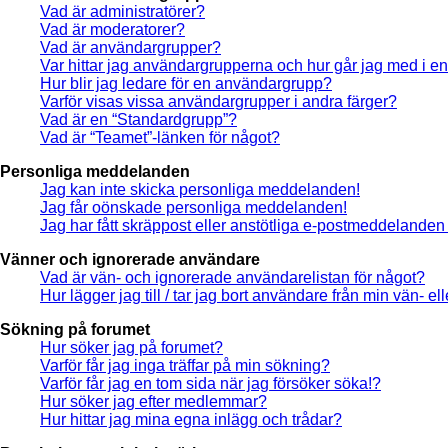
Vad är administratörer?
Vad är moderatorer?
Vad är användargrupper?
Var hittar jag användargrupperna och hur går jag med i e
Hur blir jag ledare för en användargrupp?
Varför visas vissa användargrupper i andra färger?
Vad är en “Standardgrupp”?
Vad är “Teamet”-länken för något?
Personliga meddelanden
Jag kan inte skicka personliga meddelanden!
Jag får oönskade personliga meddelanden!
Jag har fått skräppost eller anstötliga e-postmeddelanden
Vänner och ignorerade användare
Vad är vän- och ignorerade användarelistan för något?
Hur lägger jag till / tar jag bort användare från min vän- 
Sökning på forumet
Hur söker jag på forumet?
Varför får jag inga träffar på min sökning?
Varför får jag en tom sida när jag försöker söka!?
Hur söker jag efter medlemmar?
Hur hittar jag mina egna inlägg och trådar?