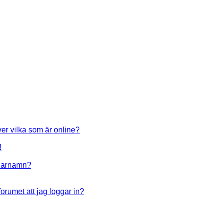
ver vilka som är online?
!
ndarnamn?
forumet att jag loggar in?