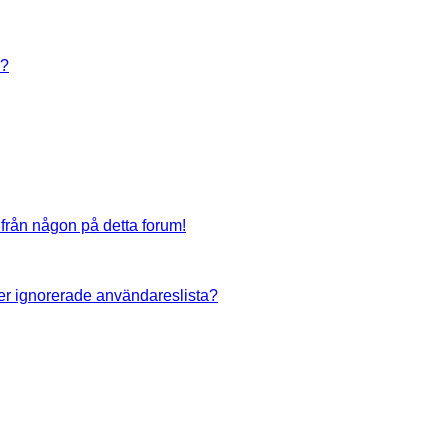
n?
 från någon på detta forum!
eller ignorerade användareslista?