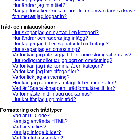
Hur ändrar jag min titel?
När jag försöker skicka e-post till en användare så kräver
forumet att jag loggar in?
Tråd- och inläggsfrågor
Hur skapar jag en ny tråd i en kategori?
Hur ändrar och raderar jag inlägg?
Hur lägger jag till en signatur till mitt inlägg?
Hur skapar jag en omröstning?
Varför kan jag inte lägga till fler omröstningsalternativ?
Hur redigerar eller tar jag bort en omröstning?
Varför kan jag inte komma åt en kategori?
Varför kan jag inte bifoga filer?
Varför fick jag en varning?
Hur kan jag rapportera inlägg till en moderator?
Vad är “Spara”-knappen i trådformuläret till för?
Varför måste mitt inlägg godkännas?
Hur knuffar jag upp min tråd?
Formatering och trådtyper
Vad är BBCode?
Kan jag använda HTML?
Vad är smilies?
Kan jag infoga bilder?
Vad är globala anslag?