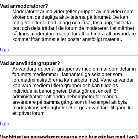
Vad är moderatorer?
Moderatorer är individer (eller grupper av individer) som
sköter om de dagliga aktiviteterna på forumet. De kan
redigera eller ta bort inlägg och låsa, låsa upp, flytta, ta
bort och dela trådar i de forum de modererar. I allmänhet
så finns moderatorerna där för att förhindra att användare
kommer ifrån ämnet eller postar anstötligt material.
Upp
Vad är användargrupper?
Användargrupper är grupper av medlemmar som delar in
forumets medlemmar i lätthanterliga sektioner som
forumadministratörerna kan arbeta med. Varje användar
kan vara medlem i flera grupper och kan tilldelas
individuella behörigheter. Detta gör det enkelt för
administratörer att ändra behörigheter för många
användare på samma gång, som till exempel att byta
moderationsbehörigheter eller ge användare tillgång till
ett privat forum.
Upp
Var hittar jag användargrupperna och hur går jag med i en?