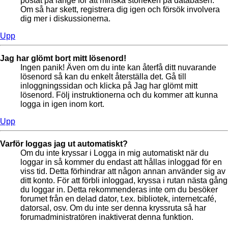
postat på länge för att minska storleken på databasen.
Om så har skett, registrera dig igen och försök involvera
dig mer i diskussionerna.
Upp
Jag har glömt bort mitt lösenord!
Ingen panik! Även om du inte kan återfå ditt nuvarande
lösenord så kan du enkelt återställa det. Gå till
inloggningssidan och klicka på Jag har glömt mitt
lösenord. Följ instruktionerna och du kommer att kunna
logga in igen inom kort.
Upp
Varför loggas jag ut automatiskt?
Om du inte kryssar i Logga in mig automatiskt när du
loggar in så kommer du endast att hållas inloggad för en
viss tid. Detta förhindrar att någon annan använder sig av
ditt konto. För att förbli inloggad, kryssa i rutan nästa gång
du loggar in. Detta rekommenderas inte om du besöker
forumet från en delad dator, t.ex. bibliotek, internetcafé,
datorsal, osv. Om du inte ser denna kryssruta så har
forumadministratören inaktiverat denna funktion.