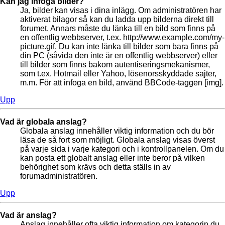
Kan jag infoga bilder?
Ja, bilder kan visas i dina inlägg. Om administratören har
aktiverat bilagor så kan du ladda upp bilderna direkt till
forumet. Annars måste du länka till en bild som finns på
en offentlig webbserver, t.ex. http://www.example.com/my-
picture.gif. Du kan inte länka till bilder som bara finns på
din PC (såvida den inte är en offentlig webbserver) eller
till bilder som finns bakom autentiseringsmekanismer,
som t.ex. Hotmail eller Yahoo, lösenorsskyddade sajter,
m.m. För att infoga en bild, använd BBCode-taggen [img].
Upp
Vad är globala anslag?
Globala anslag innehåller viktig information och du bör
läsa de så fort som möjligt. Globala anslag visas överst
på varje sida i varje kategori och i kontrollpanelen. Om du
kan posta ett globalt anslag eller inte beror på vilken
behörighet som krävs och detta ställs in av
forumadministratören.
Upp
Vad är anslag?
Anslag innehåller ofta viktig information om kategorin du