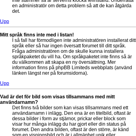
inte stämmer så är serverns klocka felinställd. Underrätta
en administratör om detta problem så att de kan åtgärda
det.
Upp
Mitt språk finns inte med i listan!
I så fall har förmodligen inte administratören installerat ditt
språk eller så har ingen översatt forumet till ditt språk.
Fråga administratören om de skulle kunna installera
språkpaketet du vill ha. Om språkpaketet inte finns så är
du välkommen att skapa en ny översättning. Mer
information finns på phpBB Limiteds webbplats (använd
länken längst ner på forumsidorna).
Upp
Vad är det för bild som visas tillsammans med mitt
användarnamn?
Det finns två bilder som kan visas tillsammans med ett
användarnamn i inlägg. Den ena är en titelbild, oftast är
dessa bilder i form av stjärnor, prickar eller block som
visar hur många inlägg du har gjort eller din status på
forumet. Den andra bilden, oftast är den större, är känd
som en visningsbild och är i allmänhet unik eller