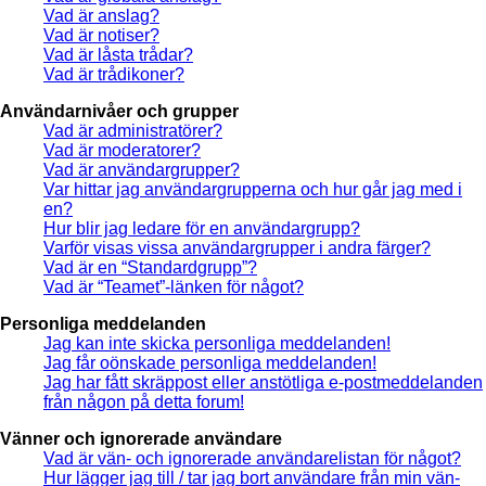
Vad är anslag?
Vad är notiser?
Vad är låsta trådar?
Vad är trådikoner?
Användarnivåer och grupper
Vad är administratörer?
Vad är moderatorer?
Vad är användargrupper?
Var hittar jag användargrupperna och hur går jag med i
en?
Hur blir jag ledare för en användargrupp?
Varför visas vissa användargrupper i andra färger?
Vad är en “Standardgrupp”?
Vad är “Teamet”-länken för något?
Personliga meddelanden
Jag kan inte skicka personliga meddelanden!
Jag får oönskade personliga meddelanden!
Jag har fått skräppost eller anstötliga e-postmeddelanden
från någon på detta forum!
Vänner och ignorerade användare
Vad är vän- och ignorerade användarelistan för något?
Hur lägger jag till / tar jag bort användare från min vän-