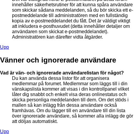
innehåller säkerhetsrutiner för att kunna spåra användare
som skickar sådana meddelanden, så du bör skicka ett e-
postmeddelande till administratören med en fullständig
kopia av e-postmeddelandet du fått. Det är väldigt viktigt
att inkludera e-posthuvudet (detta innehåller detaljer om
användaren som skickat e-postmeddelandet).
Administratören kan därefter vidta åtgärder.
Upp
Vänner och ignorerade användare
Vad är vän- och ignorerade användarelistan för något?
Du kan använda dessa listor för att organisera
medlemmar på forumet. Medlemmar som läggs till i din
vänskapslista kommer att visas i din kontrollpanel vilket
låter dig snabbt och enkelt visa deras onlinestatus och
skicka personliga meddelanden till dem. Om det stöds i
mallen så kan inlägg från dessa användare också
framhävas. Om du lägger till en användare till din lista
över ignorerade användare, så kommer alla inlägg de gör
att döljas automatiskt.
Upp