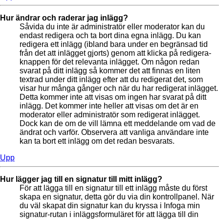
Hur ändrar och raderar jag inlägg?
Såvida du inte är administratör eller moderator kan du
endast redigera och ta bort dina egna inlägg. Du kan
redigera ett inlägg (ibland bara under en begränsad tid
från det att inlägget gjorts) genom att klicka på redigera-
knappen för det relevanta inlägget. Om någon redan
svarat på ditt inlägg så kommer det att finnas en liten
textrad under ditt inlägg efter att du redigerat det, som
visar hur många gånger och när du har redigerat inlägget.
Detta kommer inte att visas om ingen har svarat på ditt
inlägg. Det kommer inte heller att visas om det är en
moderator eller administratör som redigerat inlägget.
Dock kan de om de vill lämna ett meddelande om vad de
ändrat och varför. Observera att vanliga användare inte
kan ta bort ett inlägg om det redan besvarats.
Upp
Hur lägger jag till en signatur till mitt inlägg?
För att lägga till en signatur till ett inlägg måste du först
skapa en signatur, detta gör du via din kontrollpanel. När
du väl skapat din signatur kan du kryssa i Infoga min
signatur-rutan i inläggsformuläret för att lägga till din