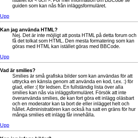
istället för < och >. För mer information om BBCode se
guiden som kan nås från inläggsformuläret.
Upp
Kan jag använda HTML?
Nej. Det är inte möjligt att posta HTML på detta forum och
få det tolkat som HTML. Den mesta formatering som kan
göras med HTML kan istället göras med BBCode.
Upp
Vad är smilies?
Smilies är små grafiska bilder som kan användas för att
uttrycka en känsla genom att använda en kod, t.ex. :) för
glad, eller :( för ledsen. En fullständig lista över alla
smilies kan nås via inläggsformuläret. Försök att inte
överanvända smilies, de kan fort göra ett inlägg oläsbart
och en moderator kan ta bort de eller inlägget helt och
hållet. Administratören kan också ha satt en gräns för hur
många smilies ett inlägg får innehålla.
Upp