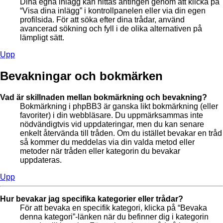
Dina egna inlägg kan hittas antingen genom att klicka på
“Visa dina inlägg” i kontrollpanelen eller via din egen
profilsida. För att söka efter dina trådar, använd
avancerad sökning och fyll i de olika alternativen på
lämpligt sätt.
Upp
Bevakningar och bokmärken
Vad är skillnaden mellan bokmärkning och bevakning?
Bokmärkning i phpBB3 är ganska likt bokmärkning (eller
favoriter) i din webbläsare. Du uppmärksammas inte
nödvändigtvis vid uppdateringar, men du kan senare
enkelt återvända till tråden. Om du istället bevakar en tråd
så kommer du meddelas via din valda metod eller
metoder när tråden eller kategorin du bevakar
uppdateras.
Upp
Hur bevakar jag specifika kategorier eller trådar?
För att bevaka en specifik kategori, klicka på “Bevaka
denna kategori”-länken när du befinner dig i kategorin