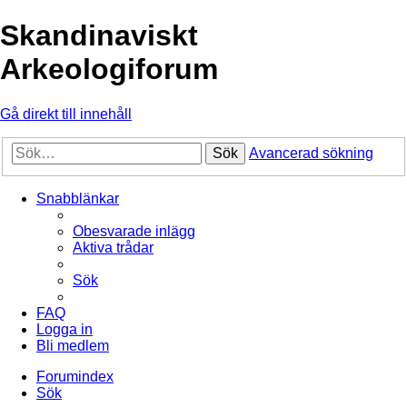
Skandinaviskt
Arkeologiforum
Gå direkt till innehåll
Sök
Avancerad sökning
Snabblänkar
Obesvarade inlägg
Aktiva trådar
Sök
FAQ
Logga in
Bli medlem
Forumindex
Sök