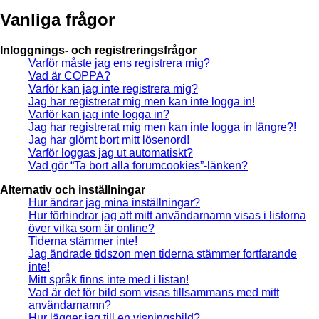
Vanliga frågor
Inloggnings- och registreringsfrågor
Varför måste jag ens registrera mig?
Vad är COPPA?
Varför kan jag inte registrera mig?
Jag har registrerat mig men kan inte logga in!
Varför kan jag inte logga in?
Jag har registrerat mig men kan inte logga in längre?!
Jag har glömt bort mitt lösenord!
Varför loggas jag ut automatiskt?
Vad gör “Ta bort alla forumcookies”-länken?
Alternativ och inställningar
Hur ändrar jag mina inställningar?
Hur förhindrar jag att mitt användarnamn visas i listorna
över vilka som är online?
Tiderna stämmer inte!
Jag ändrade tidszon men tiderna stämmer fortfarande
inte!
Mitt språk finns inte med i listan!
Vad är det för bild som visas tillsammans med mitt
användarnamn?
Hur lägger jag till en visningsbild?