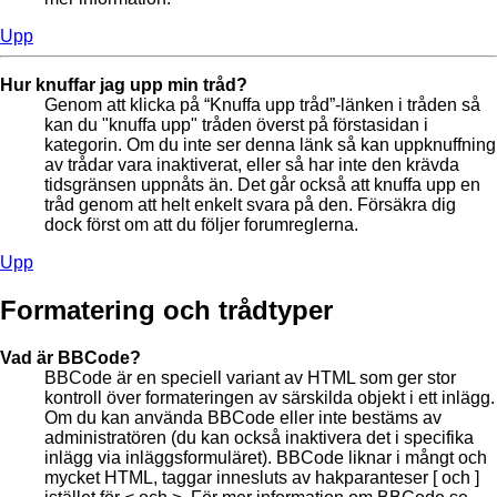
Upp
Hur knuffar jag upp min tråd?
Genom att klicka på “Knuffa upp tråd”-länken i tråden så
kan du "knuffa upp" tråden överst på förstasidan i
kategorin. Om du inte ser denna länk så kan uppknuffning
av trådar vara inaktiverat, eller så har inte den krävda
tidsgränsen uppnåts än. Det går också att knuffa upp en
tråd genom att helt enkelt svara på den. Försäkra dig
dock först om att du följer forumreglerna.
Upp
Formatering och trådtyper
Vad är BBCode?
BBCode är en speciell variant av HTML som ger stor
kontroll över formateringen av särskilda objekt i ett inlägg.
Om du kan använda BBCode eller inte bestäms av
administratören (du kan också inaktivera det i specifika
inlägg via inläggsformuläret). BBCode liknar i mångt och
mycket HTML, taggar innesluts av hakparanteser [ och ]