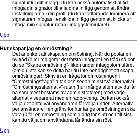
signatur till ditt inlägg. Du kan också automatiskt alltid
infoga din signatur till alla dina inlägg genom att ändra
inställningarna i din profil (du kan fortfarande förhindra att
signaturen infogas i enskilda inlägg genom att klicka ur
Infoga min signatur-rutan i inläggsformuläret).
Upp
Hur skapar jag en omröstning?
Det är enkelt att skapa en omröstning. När du postar en
ny tråd (eller redigerar det första inlägget i en tråd) så bör
du se “Skapa omröstning”-fliken under inläggsformuläret
(om du inte kan se detta har du inte behörighet att skapa
omröstningar). Skriv in en fråga för omröstningen i
“Omröstningsfråga”-rutan och sedan minst två alternativ i
“Omröstningsalternativ”-rutan (hur många alternativ du får
ha som mest bestäms av administratören) med varje
alternativ separerat med en radbrytning. Du kan också
välja det antal val användaren får välja under “Alternativ
per användare”, en gräns för hur länge omröstningen ska
vara (0 för en omröstning som aldrig tar slut) och till sist
kan du välja om användarna får ändra sin röst.
Upp