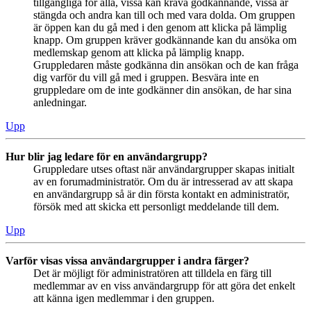
tillgängliga för alla, vissa kan kräva godkännande, vissa är
stängda och andra kan till och med vara dolda. Om gruppen
är öppen kan du gå med i den genom att klicka på lämplig
knapp. Om gruppen kräver godkännande kan du ansöka om
medlemskap genom att klicka på lämplig knapp.
Gruppledaren måste godkänna din ansökan och de kan fråga
dig varför du vill gå med i gruppen. Besvära inte en
gruppledare om de inte godkänner din ansökan, de har sina
anledningar.
Upp
Hur blir jag ledare för en användargrupp?
Gruppledare utses oftast när användargrupper skapas initialt
av en forumadministratör. Om du är intresserad av att skapa
en användargrupp så är din första kontakt en administratör,
försök med att skicka ett personligt meddelande till dem.
Upp
Varför visas vissa användargrupper i andra färger?
Det är möjligt för administratören att tilldela en färg till
medlemmar av en viss användargrupp för att göra det enkelt
att känna igen medlemmar i den gruppen.