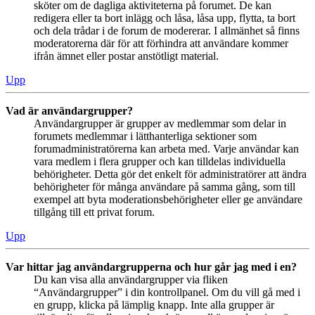
sköter om de dagliga aktiviteterna på forumet. De kan
redigera eller ta bort inlägg och låsa, låsa upp, flytta, ta bort
och dela trådar i de forum de modererar. I allmänhet så finns
moderatorerna där för att förhindra att användare kommer
ifrån ämnet eller postar anstötligt material.
Upp
Vad är användargrupper?
Användargrupper är grupper av medlemmar som delar in
forumets medlemmar i lätthanterliga sektioner som
forumadministratörerna kan arbeta med. Varje användar kan
vara medlem i flera grupper och kan tilldelas individuella
behörigheter. Detta gör det enkelt för administratörer att ändra
behörigheter för många användare på samma gång, som till
exempel att byta moderationsbehörigheter eller ge användare
tillgång till ett privat forum.
Upp
Var hittar jag användargrupperna och hur går jag med i en?
Du kan visa alla användargrupper via fliken
“Användargrupper” i din kontrollpanel. Om du vill gå med i
en grupp, klicka på lämplig knapp. Inte alla grupper är