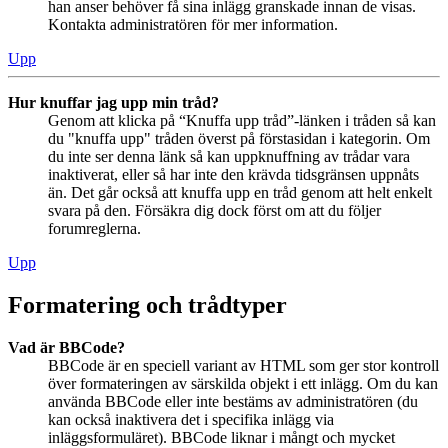
han anser behöver få sina inlägg granskade innan de visas.
Kontakta administratören för mer information.
Upp
Hur knuffar jag upp min tråd?
Genom att klicka på “Knuffa upp tråd”-länken i tråden så kan
du "knuffa upp" tråden överst på förstasidan i kategorin. Om
du inte ser denna länk så kan uppknuffning av trådar vara
inaktiverat, eller så har inte den krävda tidsgränsen uppnåts
än. Det går också att knuffa upp en tråd genom att helt enkelt
svara på den. Försäkra dig dock först om att du följer
forumreglerna.
Upp
Formatering och trådtyper
Vad är BBCode?
BBCode är en speciell variant av HTML som ger stor kontroll
över formateringen av särskilda objekt i ett inlägg. Om du kan
använda BBCode eller inte bestäms av administratören (du
kan också inaktivera det i specifika inlägg via
inläggsformuläret). BBCode liknar i mångt och mycket