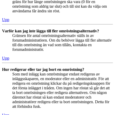
gräns för hur länge omröstningen ska vara (0 för en
omröstning som aldrig tar slut) och till sist kan du välja om
användarna får ändra sin röst.
Upp
Varför kan jag inte lägga till fler omröstningsalternativ?
Gränsen för antal omröstningsalternativ ställs in av
forumadministratören. Om du behöver lägga till fler alternativ
till din omröstning än vad som tillåts, kontakta en
forumadministratör.
Upp
Hur redigerar eller tar jag bort en omröstning?
Som med inlägg kan omröstningar endast redigeras av
inläggsskaparen, en moderator eller en administratör. För att
redigera en omröstning klickar du på redigeringsknappen för
det första inlägget i tråden. Om ingen har röstat så går det att
ta bort omröstningen eller redigera alternativen. Om någon
däremot har röstat så kan endast moderatorer och
administratörer redigera eller ta bort omröstningen. Detta för
att förhindra fusk.