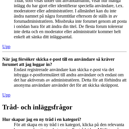
Titlar, som visas under ditt användarnamn, visar hur många
inlägg du har gjort eller identifierar speciella användare, t.ex.
moderatorer eller administratörer. I allmänhet kan du inte
ändra namnet på några forumtitlar eftersom de ställs in av
forumadministratören. Missbruka inte forumet genom att posta
i onödan bara för att ändra din titel. De flesta forum tolererar
inte detta och en moderator eller administratör kommer helt
enkelt att sänka ditt inläggsantal.
Upp
När jag försöker skicka e-post till en användare så kräver
forumet att jag loggar in?
Endast registrerade användare kan skicka e-post via det
inbygga e-postformuläret till andra användare och endast om
det har aktiverats av administratören. Detta för att förhindra att
anonyma användare använder det för att skicka skräppost.
Upp
Tråd- och inläggsfrågor
Hur skapar jag en ny tråd i en kategori?
För att skapa en ny tråd i en kategori, klicka på den relevanta