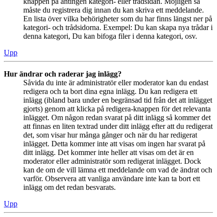
knappen på antingen kategori- eller trådsidan. Möjligen så
måste du registrera dig innan du kan skriva ett meddelande.
En lista över vilka behörigheter som du har finns längst ner på
kategori- och trådsidorna. Exempel: Du kan skapa nya trådar i
denna kategori, Du kan bifoga filer i denna kategori, osv.
Upp
Hur ändrar och raderar jag inlägg?
Såvida du inte är administratör eller moderator kan du endast
redigera och ta bort dina egna inlägg. Du kan redigera ett
inlägg (ibland bara under en begränsad tid från det att inlägget
gjorts) genom att klicka på redigera-knappen för det relevanta
inlägget. Om någon redan svarat på ditt inlägg så kommer det
att finnas en liten textrad under ditt inlägg efter att du redigerat
det, som visar hur många gånger och när du har redigerat
inlägget. Detta kommer inte att visas om ingen har svarat på
ditt inlägg. Det kommer inte heller att visas om det är en
moderator eller administratör som redigerat inlägget. Dock
kan de om de vill lämna ett meddelande om vad de ändrat och
varför. Observera att vanliga användare inte kan ta bort ett
inlägg om det redan besvarats.
Upp