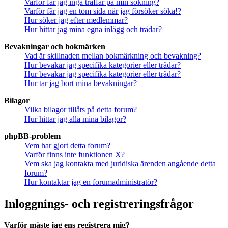
Varför får jag inga träffar på min sökning?
Varför får jag en tom sida när jag försöker söka!?
Hur söker jag efter medlemmar?
Hur hittar jag mina egna inlägg och trådar?
Bevakningar och bokmärken
Vad är skillnaden mellan bokmärkning och bevakning?
Hur bevakar jag specifika kategorier eller trådar?
Hur bevakar jag specifika kategorier eller trådar?
Hur tar jag bort mina bevakningar?
Bilagor
Vilka bilagor tillåts på detta forum?
Hur hittar jag alla mina bilagor?
phpBB-problem
Vem har gjort detta forum?
Varför finns inte funktionen X?
Vem ska jag kontakta med juridiska ärenden angående detta
forum?
Hur kontaktar jag en forumadministratör?
Inloggnings- och registreringsfrågor
Varför måste jag ens registrera mig?