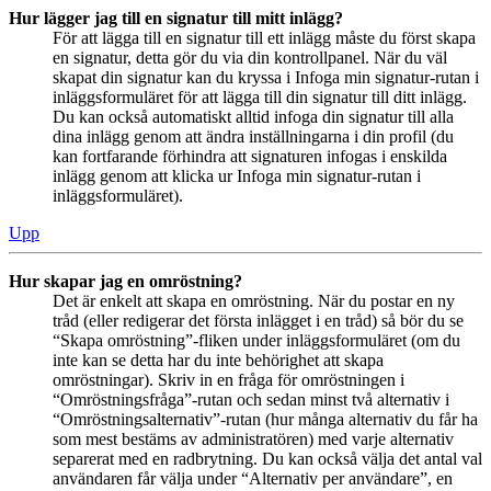
Hur lägger jag till en signatur till mitt inlägg?
För att lägga till en signatur till ett inlägg måste du först skapa
en signatur, detta gör du via din kontrollpanel. När du väl
skapat din signatur kan du kryssa i Infoga min signatur-rutan i
inläggsformuläret för att lägga till din signatur till ditt inlägg.
Du kan också automatiskt alltid infoga din signatur till alla
dina inlägg genom att ändra inställningarna i din profil (du
kan fortfarande förhindra att signaturen infogas i enskilda
inlägg genom att klicka ur Infoga min signatur-rutan i
inläggsformuläret).
Upp
Hur skapar jag en omröstning?
Det är enkelt att skapa en omröstning. När du postar en ny
tråd (eller redigerar det första inlägget i en tråd) så bör du se
“Skapa omröstning”-fliken under inläggsformuläret (om du
inte kan se detta har du inte behörighet att skapa
omröstningar). Skriv in en fråga för omröstningen i
“Omröstningsfråga”-rutan och sedan minst två alternativ i
“Omröstningsalternativ”-rutan (hur många alternativ du får ha
som mest bestäms av administratören) med varje alternativ
separerat med en radbrytning. Du kan också välja det antal val
användaren får välja under “Alternativ per användare”, en