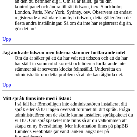
än den du befinner dig i. Om så är fallet, gå till din
kontrollpanel och ändra till rätt tidszon, t.ex. Stockholm,
London, Paris, New York, Sydney, osv. Observera att endast
registrerade användare kan byta tidszon, detta gäller även de
flesta andra inställningar. Så om du inte har registrerat dig än,
gör det nu!
Upp
Jag ändrade tidszon men tiderna stämmer fortfarande inte!
Om du är säker på att du har valt rätt tidszon och att du har
har ställt in sommartid korrekt och tiderna fortfarande inte
stämmer så är serverns klocka felinställd. Underrätta en
administratör om detta problem så att de kan åtgärda det.
Upp
Mitt språk finns inte med i listan!
I så fall har förmodligen inte administratören installerat ditt
språk eller så har ingen översatt forumet till ditt språk. Fråga
administratören om de skulle kunna installera språkpaketet du
vill ha. Om språkpaketet inte finns så är du välkommen att
skapa en ny översättning. Mer information finns på phpBB
Limiteds webbplats (använd länken längst ner på
forumsidorna).