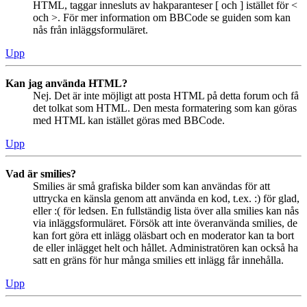
HTML, taggar innesluts av hakparanteser [ och ] istället för <
och >. För mer information om BBCode se guiden som kan
nås från inläggsformuläret.
Upp
Kan jag använda HTML?
Nej. Det är inte möjligt att posta HTML på detta forum och få
det tolkat som HTML. Den mesta formatering som kan göras
med HTML kan istället göras med BBCode.
Upp
Vad är smilies?
Smilies är små grafiska bilder som kan användas för att
uttrycka en känsla genom att använda en kod, t.ex. :) för glad,
eller :( för ledsen. En fullständig lista över alla smilies kan nås
via inläggsformuläret. Försök att inte överanvända smilies, de
kan fort göra ett inlägg oläsbart och en moderator kan ta bort
de eller inlägget helt och hållet. Administratören kan också ha
satt en gräns för hur många smilies ett inlägg får innehålla.
Upp