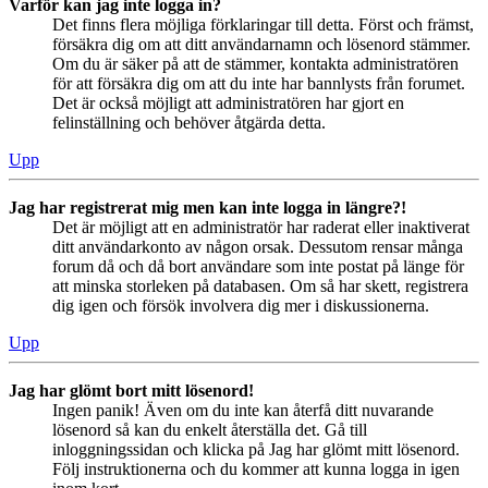
Varför kan jag inte logga in?
Det finns flera möjliga förklaringar till detta. Först och främst,
försäkra dig om att ditt användarnamn och lösenord stämmer.
Om du är säker på att de stämmer, kontakta administratören
för att försäkra dig om att du inte har bannlysts från forumet.
Det är också möjligt att administratören har gjort en
felinställning och behöver åtgärda detta.
Upp
Jag har registrerat mig men kan inte logga in längre?!
Det är möjligt att en administratör har raderat eller inaktiverat
ditt användarkonto av någon orsak. Dessutom rensar många
forum då och då bort användare som inte postat på länge för
att minska storleken på databasen. Om så har skett, registrera
dig igen och försök involvera dig mer i diskussionerna.
Upp
Jag har glömt bort mitt lösenord!
Ingen panik! Även om du inte kan återfå ditt nuvarande
lösenord så kan du enkelt återställa det. Gå till
inloggningssidan och klicka på Jag har glömt mitt lösenord.
Följ instruktionerna och du kommer att kunna logga in igen