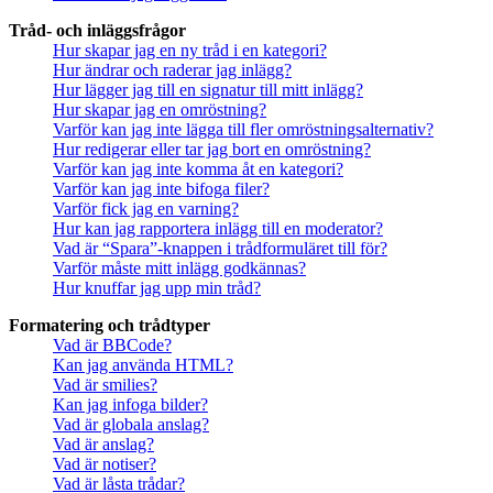
Tråd- och inläggsfrågor
Hur skapar jag en ny tråd i en kategori?
Hur ändrar och raderar jag inlägg?
Hur lägger jag till en signatur till mitt inlägg?
Hur skapar jag en omröstning?
Varför kan jag inte lägga till fler omröstningsalternativ?
Hur redigerar eller tar jag bort en omröstning?
Varför kan jag inte komma åt en kategori?
Varför kan jag inte bifoga filer?
Varför fick jag en varning?
Hur kan jag rapportera inlägg till en moderator?
Vad är “Spara”-knappen i trådformuläret till för?
Varför måste mitt inlägg godkännas?
Hur knuffar jag upp min tråd?
Formatering och trådtyper
Vad är BBCode?
Kan jag använda HTML?
Vad är smilies?
Kan jag infoga bilder?
Vad är globala anslag?
Vad är anslag?
Vad är notiser?
Vad är låsta trådar?