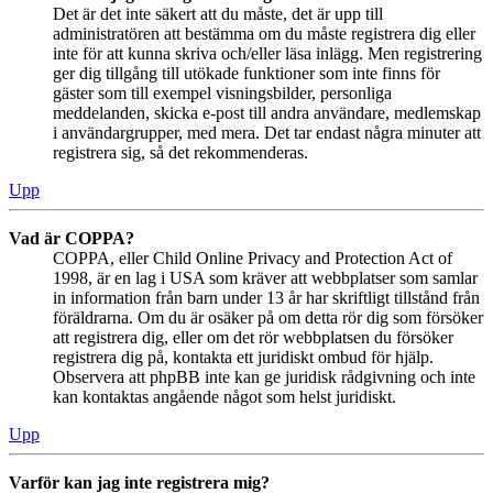
Det är det inte säkert att du måste, det är upp till
administratören att bestämma om du måste registrera dig eller
inte för att kunna skriva och/eller läsa inlägg. Men registrering
ger dig tillgång till utökade funktioner som inte finns för
gäster som till exempel visningsbilder, personliga
meddelanden, skicka e-post till andra användare, medlemskap
i användargrupper, med mera. Det tar endast några minuter att
registrera sig, så det rekommenderas.
Upp
Vad är COPPA?
COPPA, eller Child Online Privacy and Protection Act of
1998, är en lag i USA som kräver att webbplatser som samlar
in information från barn under 13 år har skriftligt tillstånd från
föräldrarna. Om du är osäker på om detta rör dig som försöker
att registrera dig, eller om det rör webbplatsen du försöker
registrera dig på, kontakta ett juridiskt ombud för hjälp.
Observera att phpBB inte kan ge juridisk rådgivning och inte
kan kontaktas angående något som helst juridiskt.
Upp
Varför kan jag inte registrera mig?