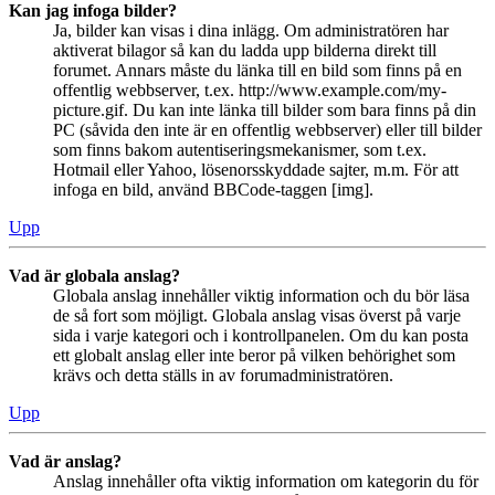
Kan jag infoga bilder?
Ja, bilder kan visas i dina inlägg. Om administratören har
aktiverat bilagor så kan du ladda upp bilderna direkt till
forumet. Annars måste du länka till en bild som finns på en
offentlig webbserver, t.ex. http://www.example.com/my-
picture.gif. Du kan inte länka till bilder som bara finns på din
PC (såvida den inte är en offentlig webbserver) eller till bilder
som finns bakom autentiseringsmekanismer, som t.ex.
Hotmail eller Yahoo, lösenorsskyddade sajter, m.m. För att
infoga en bild, använd BBCode-taggen [img].
Upp
Vad är globala anslag?
Globala anslag innehåller viktig information och du bör läsa
de så fort som möjligt. Globala anslag visas överst på varje
sida i varje kategori och i kontrollpanelen. Om du kan posta
ett globalt anslag eller inte beror på vilken behörighet som
krävs och detta ställs in av forumadministratören.
Upp
Vad är anslag?
Anslag innehåller ofta viktig information om kategorin du för