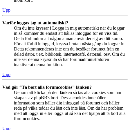
inom kort.
Upp
Varför loggas jag ut automatiskt?
Om du inte kryssar i Logga in mig automatiskt när du loggar
in så kommer du endast att hållas inloggad för en viss tid.
Detta förhindrar att någon annan använder sig av ditt konto.
För att förbli inloggad, kryssa i rutan nästa gång du loggar in.
Detta rekommenderas inte om du besöker forumet från en
delad dator, t.ex. bibliotek, internetcafé, datorsal, osv. Om du
inte ser denna kryssruta så har forumadministratören
inaktiverat denna funktion.
Upp
Vad gör “Ta bort alla forumcookies”-länken?
Genom att klicka på den länken så tas alla cookies som har
skapats av phpBB3 bort. Dessa cookies innehåller
information som håller dig inloggad på forumet och håller
reda på vilka trådar du läst och inte läst. Om du har problem
med att logga in eller logga ut så kan det hjälpa att ta bort alla
forumcookies.
Upp