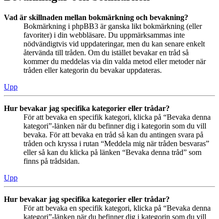
Vad är skillnaden mellan bokmärkning och bevakning?
Bokmärkning i phpBB3 är ganska likt bokmärkning (eller
favoriter) i din webbläsare. Du uppmärksammas inte
nödvändigtvis vid uppdateringar, men du kan senare enkelt
återvända till tråden. Om du istället bevakar en tråd så
kommer du meddelas via din valda metod eller metoder när
tråden eller kategorin du bevakar uppdateras.
Upp
Hur bevakar jag specifika kategorier eller trådar?
För att bevaka en specifik kategori, klicka på “Bevaka denna
kategori”-länken när du befinner dig i kategorin som du vill
bevaka. För att bevaka en tråd så kan du antingen svara på
tråden och kryssa i rutan “Meddela mig när tråden besvaras”
eller så kan du klicka på länken “Bevaka denna tråd” som
finns på trådsidan.
Upp
Hur bevakar jag specifika kategorier eller trådar?
För att bevaka en specifik kategori, klicka på “Bevaka denna
kategori”-länken när du befinner dig i kategorin som du vill