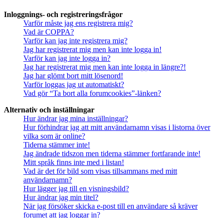
Inloggnings- och registreringsfrågor
Varför måste jag ens registrera mig?
Vad är COPPA?
Varför kan jag inte registrera mig?
Jag har registrerat mig men kan inte logga in!
Varför kan jag inte logga in?
Jag har registrerat mig men kan inte logga in längre?!
Jag har glömt bort mitt lösenord!
Varför loggas jag ut automatiskt?
Vad gör “Ta bort alla forumcookies”-länken?
Alternativ och inställningar
Hur ändrar jag mina inställningar?
Hur förhindrar jag att mitt användarnamn visas i listorna över
vilka som är online?
Tiderna stämmer inte!
Jag ändrade tidszon men tiderna stämmer fortfarande inte!
Mitt språk finns inte med i listan!
Vad är det för bild som visas tillsammans med mitt
användarnamn?
Hur lägger jag till en visningsbild?
Hur ändrar jag min titel?
När jag försöker skicka e-post till en användare så kräver
forumet att jag loggar in?