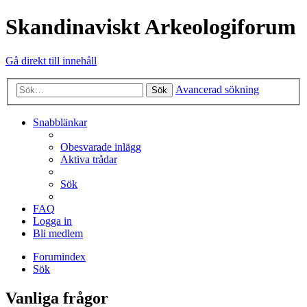
Skandinaviskt Arkeologiforum
Gå direkt till innehåll
Avancerad sökning
Sök
Snabblänkar
Obesvarade inlägg
Aktiva trådar
Sök
FAQ
Logga in
Bli medlem
Forumindex
Sök
Vanliga frågor