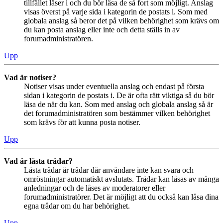
tillfället läser i och du bör läsa de så fort som möjligt. Anslag
visas överst på varje sida i kategorin de postats i. Som med
globala anslag så beror det på vilken behörighet som krävs om
du kan posta anslag eller inte och detta ställs in av
forumadministratören.
Upp
Vad är notiser?
Notiser visas under eventuella anslag och endast på första
sidan i kategorin de postats i. De är ofta rätt viktiga så du bör
läsa de när du kan. Som med anslag och globala anslag så är
det forumadministratören som bestämmer vilken behörighet
som krävs för att kunna posta notiser.
Upp
Vad är låsta trådar?
Låsta trådar är trådar där användare inte kan svara och
omröstningar automatiskt avslutats. Trådar kan låsas av många
anledningar och de låses av moderatorer eller
forumadministratörer. Det är möjligt att du också kan låsa dina
egna trådar om du har behörighet.
Upp