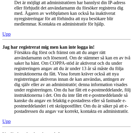
Det är möjligt att administratören har bannlyst din IP-adress
eller förbjudit det användarnamn du försöker registrera dig
med. Ägaren av webbplatsen kan också ha inaktiverat
nyregistreringar för att förhindra att nya besökare blir
medlemmar. Kontakta en administratör för hjälp.
Upp
Jag har registrerat mig men kan inte logga in!
Försäkra dig först och främst om att du anger rätt
användarnamn och lösenord. Om de stämmer så kan en av två
saker ha hänt. Om COPPA-stöd är aktiverat och du under
registreringen angav att du är under 13 år så måste du följa
instruktionerna du fått. Vissa forum kräver också att nya
registreringar aktiveras innan de kan användas, antingen av
dig själv eller av an administratör; denna information visades
under registreringen. Om du har fått ett e-postmeddelande, följ
instruktionerna i det. Om du inte fått ett e-postmeddelande så
kanske du angav en felaktig e-postadress eller så fastnade e-
postmeddelandet i ett skräppostfilter. Om du är säker på att e-
postadressen du angav var korrekt, kontakta en administratör.
Upp