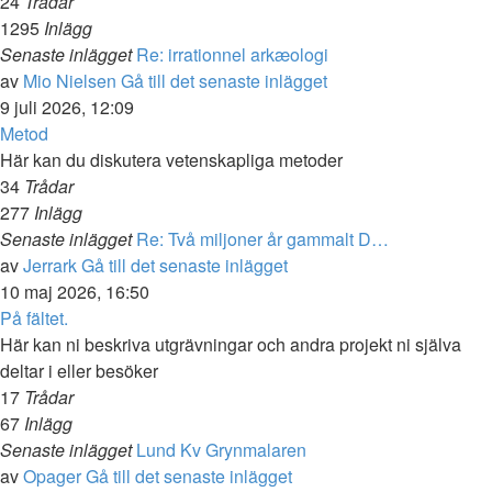
24
Trådar
1295
Inlägg
Senaste inlägget
Re: irrationnel arkæologi
av
Mio Nielsen
Gå till det senaste inlägget
9 juli 2026, 12:09
Metod
Här kan du diskutera vetenskapliga metoder
34
Trådar
277
Inlägg
Senaste inlägget
Re: Två miljoner år gammalt D…
av
Jerrark
Gå till det senaste inlägget
10 maj 2026, 16:50
På fältet.
Här kan ni beskriva utgrävningar och andra projekt ni själva
deltar i eller besöker
17
Trådar
67
Inlägg
Senaste inlägget
Lund Kv Grynmalaren
av
Opager
Gå till det senaste inlägget