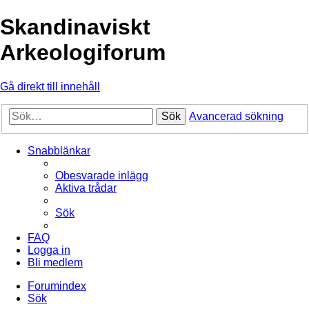
Skandinaviskt
Arkeologiforum
Gå direkt till innehåll
Sök
Avancerad sökning
Snabblänkar
Obesvarade inlägg
Aktiva trådar
Sök
FAQ
Logga in
Bli medlem
Forumindex
Sök