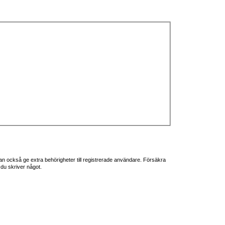
ö
k
an också ge extra behörigheter till registrerade användare. Försäkra
 du skriver något.