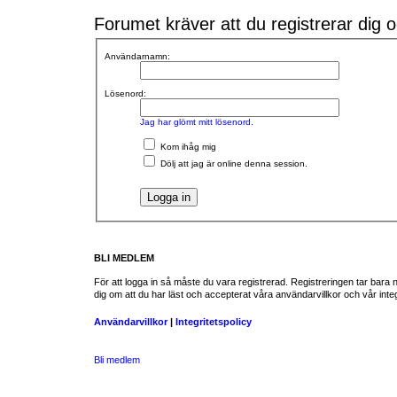
Forumet kräver att du registrerar dig och
Användarnamn:
Lösenord:
Jag har glömt mitt lösenord.
Kom ihåg mig
Dölj att jag är online denna session.
BLI MEDLEM
För att logga in så måste du vara registrerad. Registreringen tar bar
dig om att du har läst och accepterat våra användarvillkor och vår integ
Användarvillkor
|
Integritetspolicy
Bli medlem