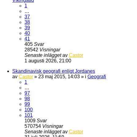
Vikingatid
1
…
37
38
39
40
41
405
Svar
28542
Visningar
Senaste inlägget
av
Castor
1 augusti 2026, 21:00
Skandinavisk geografi enligt Jordanes
av
Castor
» 23 maj 2015, 14:03 » i
Geografi
1
…
97
98
99
100
101
1009
Svar
570754
Visningar
Senaste inlägget
av
Castor