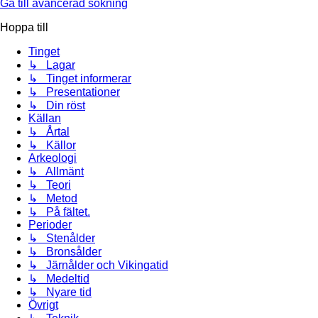
Gå till avancerad sökning
Hoppa till
Tinget
↳ Lagar
↳ Tinget informerar
↳ Presentationer
↳ Din röst
Källan
↳ Årtal
↳ Källor
Arkeologi
↳ Allmänt
↳ Teori
↳ Metod
↳ På fältet.
Perioder
↳ Stenålder
↳ Bronsålder
↳ Järnålder och Vikingatid
↳ Medeltid
↳ Nyare tid
Övrigt