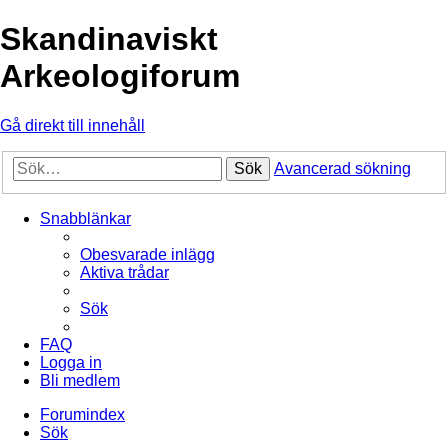
Skandinaviskt
Arkeologiforum
Gå direkt till innehåll
Sök
Avancerad sökning
Snabblänkar
Obesvarade inlägg
Aktiva trådar
Sök
FAQ
Logga in
Bli medlem
Forumindex
Sök