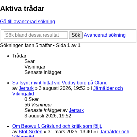
Aktiva trådar
Gå till avancerad sökning
Sök
Avancerad sökning
Sökningen fann 5 träffar • Sida
1
av
1
Trådar
Svar
Visningar
Senaste inlägget
Sällsynt mynt hittat vid Vedby borg på Öland
av
Jerrark
» 3 augusti 2026, 19:52 » i
Järnålder och
Vikingatid
0
Svar
56
Visningar
Senaste inlägget
av
Jerrark
3 augusti 2026, 19:52
Om Beowulf, Gräslund och kritik som följt.
av
Blot-Sixten
» 31 mars 2025, 13:40 » i
Järnålder och