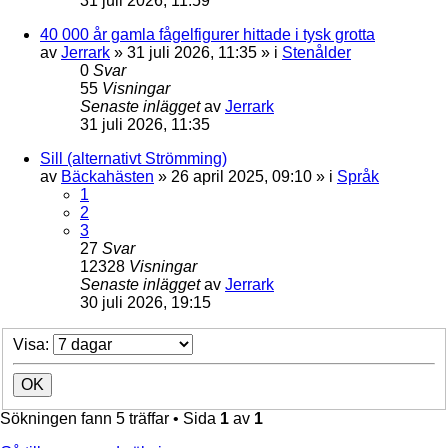
31 juli 2026, 11:59
40 000 år gamla fågelfigurer hittade i tysk grotta
av
Jerrark
» 31 juli 2026, 11:35 » i
Stenålder
0
Svar
55
Visningar
Senaste inlägget
av
Jerrark
31 juli 2026, 11:35
Sill (alternativt Strömming)
av
Bäckahästen
» 26 april 2025, 09:10 » i
Språk
1
2
3
27
Svar
12328
Visningar
Senaste inlägget
av
Jerrark
30 juli 2026, 19:15
Visa:
Sökningen fann 5 träffar • Sida
1
av
1