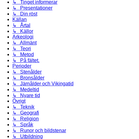
↳ Tinget informerar
↳ Presentationer
↳ Din röst
Källan
↳ Årtal
↳ Källor
Arkeologi
↳ Allmänt
↳ Teori
↳ Metod
↳ På fältet.
Perioder
↳ Stenålder
↳ Bronsålder
↳ Järnålder och Vikingatid
↳ Medeltid
↳ Nyare tid
Övrigt
↳ Teknik
↳ Geografi
↳ Religion
↳ Språk
↳ Runor och bildstenar
↳ Utbildning