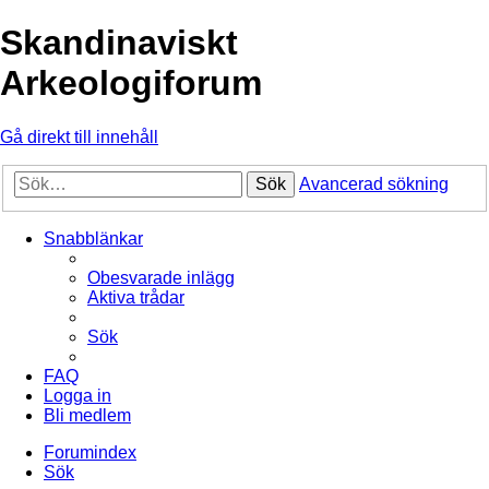
Skandinaviskt
Arkeologiforum
Gå direkt till innehåll
Sök
Avancerad sökning
Snabblänkar
Obesvarade inlägg
Aktiva trådar
Sök
FAQ
Logga in
Bli medlem
Forumindex
Sök