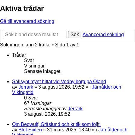
Aktiva trådar
Gå till avancerad sökning
Sök
Avancerad sökning
Sökningen fann 2 träffar • Sida
1
av
1
Trådar
Svar
Visningar
Senaste inlägget
Sällsynt mynt hittat vid Vedby borg på Öland
av
Jerrark
» 3 augusti 2026, 19:52 » i
Järnålder och
Vikingatid
0
Svar
67
Visningar
Senaste inlägget
av
Jerrark
3 augusti 2026, 19:52
Om Beowulf, Gräslund och kritik som följt.
av
Blot-Sixten
» 31 mars 2025, 13:40 » i
Järnålder och