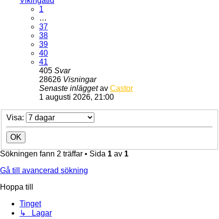
Vikingatid
1
…
37
38
39
40
41
405
Svar
28626
Visningar
Senaste inlägget
av
Castor
1 augusti 2026, 21:00
Visa:
Sökningen fann 2 träffar • Sida
1
av
1
Gå till avancerad sökning
Hoppa till
Tinget
↳ Lagar