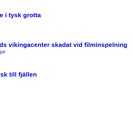
e i tysk grotta
s vikingacenter skadat vid filminspelning
gar
k till fjällen