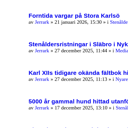
Forntida vargar på Stora Karlsö
av
Jerrark
» 21 januari 2026, 15:30 » i
Stenålde
Stenåldersristningar i Släbro i Ny
av
Jerrark
» 27 december 2025, 11:44 » i
Medi
Karl XIIs tidigare okända fältbok h
av
Jerrark
» 27 december 2025, 11:13 » i
Nyare
5000 år gammal hund hittad utanf
av
Jerrark
» 17 december 2025, 13:10 » i
Stenå