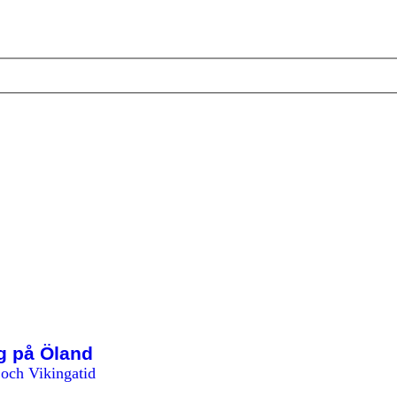
rg på Öland
 och Vikingatid