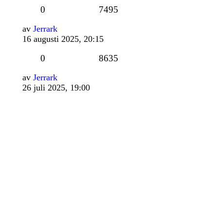
0
7495
av
Jerrark
16 augusti 2025, 20:15
0
8635
av
Jerrark
26 juli 2025, 19:00