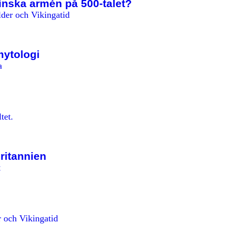
inska armén på 500-talet?
lder och Vikingatid
mytologi
a
tet.
ritannien
t
r och Vikingatid