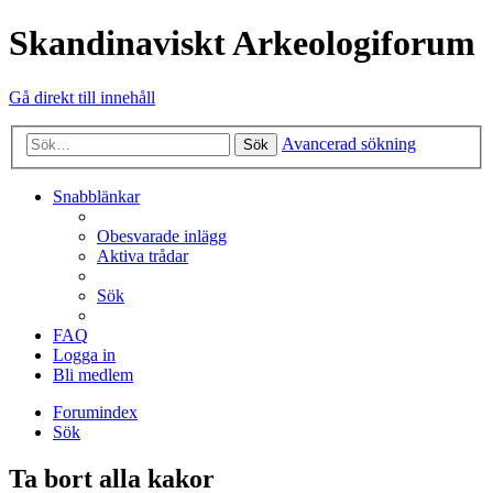
Skandinaviskt Arkeologiforum
Gå direkt till innehåll
Avancerad sökning
Sök
Snabblänkar
Obesvarade inlägg
Aktiva trådar
Sök
FAQ
Logga in
Bli medlem
Forumindex
Sök
Ta bort alla kakor