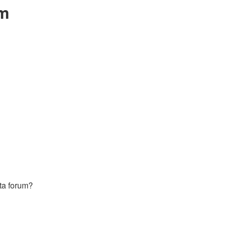
um
tta forum?