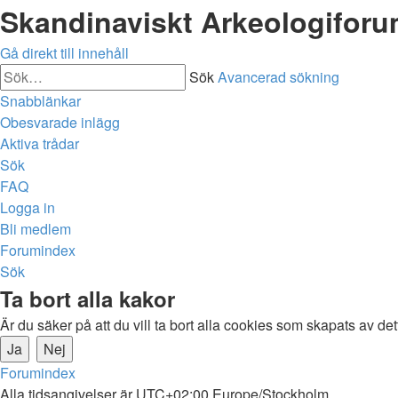
Skandinaviskt Arkeologifor
Gå direkt till innehåll
Sök
Avancerad sökning
Snabblänkar
Obesvarade inlägg
Aktiva trådar
Sök
FAQ
Logga in
Bli medlem
Forumindex
Sök
Ta bort alla kakor
Är du säker på att du vill ta bort alla cookies som skapats av de
Forumindex
Alla tidsangivelser är UTC+02:00 Europe/Stockholm