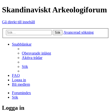
Skandinaviskt Arkeologiforum
Gå direkt till innehåll
Avancerad sökning
Sök
Snabblänkar
Obesvarade inlägg
Aktiva trådar
Sök
FAQ
Logga in
Bli medlem
Forumindex
Sök
Logga in