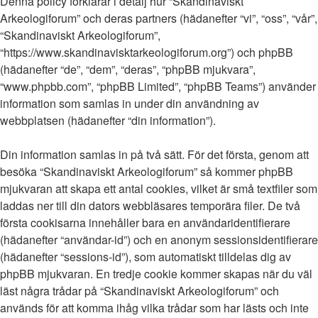
Denna policy förklarar i detalj hur “Skandinaviskt
Arkeologiforum” och deras partners (hädanefter “vi”, “oss”, “vår”,
“Skandinaviskt Arkeologiforum”,
“https://www.skandinavisktarkeologiforum.org”) och phpBB
(hädanefter “de”, “dem”, “deras”, “phpBB mjukvara”,
“www.phpbb.com”, “phpBB Limited”, “phpBB Teams”) använder
information som samlas in under din användning av
webbplatsen (hädanefter “din information”).
Din information samlas in på två sätt. För det första, genom att
besöka “Skandinaviskt Arkeologiforum” så kommer phpBB
mjukvaran att skapa ett antal cookies, vilket är små textfiler som
laddas ner till din dators webbläsares temporära filer. De två
första cookisarna innehåller bara en användaridentifierare
(hädanefter “användar-id”) och en anonym sessionsidentifierare
(hädanefter “sessions-id”), som automatiskt tilldelas dig av
phpBB mjukvaran. En tredje cookie kommer skapas när du väl
läst några trådar på “Skandinaviskt Arkeologiforum” och
används för att komma ihåg vilka trådar som har lästs och inte