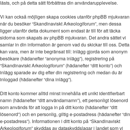
lästs, och på detta sätt förbättras din användarupplevelse.
Vi kan också möjligen skapa cookies utanför phpBB mjukvaran
när du besöker “Skandinaviskt Arkeologiforum”, men dessa
ligger utanför detta dokument som endast är till för att täcka
sidorna som skapats av phpBB mjukvaran. Det andra sättet vi
samlar in din information är genom vad du skickar till oss. Detta
kan vara, men är inte begränsat till: inlägg gjorda som anonym
besökare (hädanefter “anonyma inlägg”), registrering på
“Skandinaviskt Arkeologiforum” (hädanefter “ditt konto”) och
inlägg sparade av dig efter din registrering och medan du är
inloggad (hädanefter “dina inlägg”).
Ditt konto kommer alltid minst innehålla ett unikt identifierbart
namn (hädanefter “ditt användarnamn”), ett personligt lösenord
som används för att logga in på ditt konto (hädanefter “ditt
lösenord”) och en personlig, giltig e-postadress (hädanefter “din
e-postadress”). Informationen i ditt konto på “Skandinaviskt
Arkeologiforum” skyddas av dataskyddslagar i landet som vi