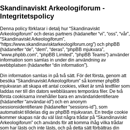
Skandinaviskt Arkeologiforum -
Integritetspolicy
Denna policy förklarar i detalj hur “Skandinaviskt
Arkeologiforum” och deras partners (hädanefter “vi”, “oss”, “vår”,
“Skandinaviskt Arkeologiforum”,
“https://www.skandinavisktarkeologiforum.org”) och phpBB
(hädanefter “de”, “dem”, “deras”, “phpBB mjukvara”,
“www.phpbb.com”, “phpBB Limited”, “phpBB Teams”) använder
information som samlas in under din användning av
webbplatsen (hädanefter “din information”).
Din information samlas in på två sätt. För det första, genom att
besöka “Skandinaviskt Arkeologiforum” så kommer phpBB
mjukvaran att skapa ett antal cookies, vilket är små textfiler som
laddas ner till din dators webbläsares temporära filer. De två
första cookisarna innehåller bara en användaridentifierare
(hädanefter “användar-id”) och en anonym
sessionsidentifierare (hädanefter “sessions-id”), som
automatiskt tilldelas dig av phpBB mjukvaran. En tredje cookie
kommer skapas när du väl läst några trådar på “Skandinaviskt
Arkeologiforum” och används för att komma ihåg vilka trådar
som har lästs och inte lästs, och på detta sätt förbättras din