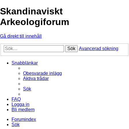
Skandinaviskt
Arkeologiforum
Gå direkt till innehåll
Sök
Avancerad sökning
Snabblänkar
Obesvarade inlägg
Aktiva trådar
Sök
FAQ
Logga in
Bli medlem
Forumindex
Sök