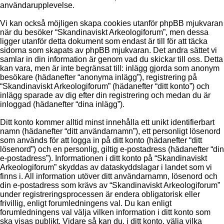
användarupplevelse.
Vi kan också möjligen skapa cookies utanför phpBB mjukvaran
när du besöker “Skandinaviskt Arkeologiforum”, men dessa
ligger utanför detta dokument som endast är till för att täcka
sidorna som skapats av phpBB mjukvaran. Det andra sättet vi
samlar in din information är genom vad du skickar till oss. Detta
kan vara, men är inte begränsat till: inlägg gjorda som anonym
besökare (hädanefter “anonyma inlägg”), registrering på
“Skandinaviskt Arkeologiforum” (hädanefter “ditt konto”) och
inlägg sparade av dig efter din registrering och medan du är
inloggad (hädanefter “dina inlägg”).
Ditt konto kommer alltid minst innehålla ett unikt identifierbart
namn (hädanefter “ditt användarnamn”), ett personligt lösenord
som används för att logga in på ditt konto (hädanefter “ditt
lösenord”) och en personlig, giltig e-postadress (hädanefter “din
e-postadress”). Informationen i ditt konto på “Skandinaviskt
Arkeologiforum” skyddas av dataskyddslagar i landet som vi
finns i. All information utöver ditt användarnamn, lösenord och
din e-postadress som krävs av “Skandinaviskt Arkeologiforum”
under registreringsprocessen är endera obligatorisk eller
frivillig, enligt forumledningens val. Du kan enligt
forumledningens val välja vilken information i ditt konto som
ska visas publikt. Vidare så kan du, i ditt konto, välja vilka