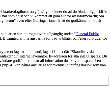
ktarkeologiforum.org”), så godkänner du att du binder dig juridiskt
l när som helst och vi kommer att göra allt för att informera dig om
ogiforum” även efter ändringar innebär att du godkänner att du är
om är en forumprogramvara tillgänglig under “
General Public
 Limited är inte ansvariga för vad vi tillåter och/eller förbjuder för
ryta mot lagarna i ditt land, lagar i landet där “Skandinaviskt
ntaktar din Internetleverantör. IP-adressen för alla inlägg sparas. Du
nvändare godkänner du att all information du skriver in sparas i en
er phpBB kan hållas ansvariga för eventuella intrångsförsök som kan