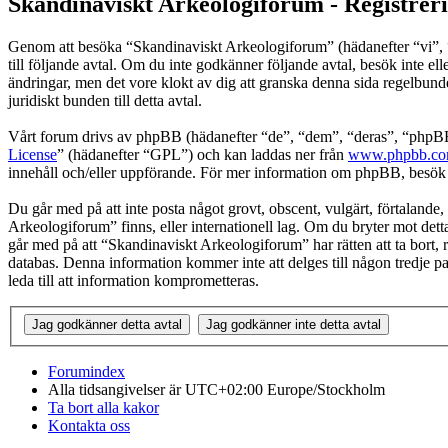
Skandinaviskt Arkeologiforum - Registrer
Genom att besöka “Skandinaviskt Arkeologiforum” (hädanefter “vi”, “
till följande avtal. Om du inte godkänner följande avtal, besök inte e
ändringar, men det vore klokt av dig att granska denna sida regelbun
juridiskt bunden till detta avtal.
Vårt forum drivs av phpBB (hädanefter “de”, “dem”, “deras”, “ph
License
” (hädanefter “GPL”) och kan laddas ner från
www.phpbb.c
innehåll och/eller uppförande. För mer information om phpBB, besö
Du går med på att inte posta något grovt, obscent, vulgärt, förtalande, 
Arkeologiforum” finns, eller internationell lag. Om du bryter mot detta
går med på att “Skandinaviskt Arkeologiforum” har rätten att ta bort, r
databas. Denna information kommer inte att delges till någon tredje 
leda till att information komprometteras.
Forumindex
Alla tidsangivelser är UTC+02:00 Europe/Stockholm
Ta bort alla kakor
Kontakta oss