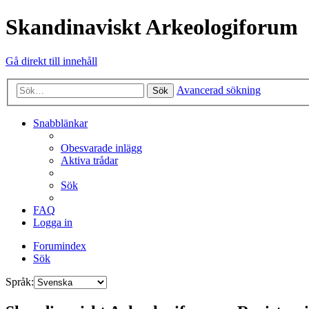
Skandinaviskt Arkeologiforum
Gå direkt till innehåll
Avancerad sökning
Sök
Snabblänkar
Obesvarade inlägg
Aktiva trådar
Sök
FAQ
Logga in
Forumindex
Sök
Språk: