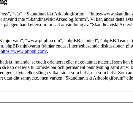
ing
oss”, “vår”, “Skandinaviskt Arkeologiforum”, “https://www.skandinavis
ller använd inte “Skandinaviskt Arkeologiforum”. Vi kan ändra detta avta
det på egen hand eftersom fortsatt användning av “Skandinaviskt Arkeol
pBB mjukvara”, “www.phpbb.com”, “phpBB Limited”, “phpBB Teams”) s
om
. phpBB mjukvaran främjar endast Internetbaserade diskussioner, phpBB
k
https://www.phpbb.com/
.
hatiskt, hotande, sexuellt orienterat eller något annat material som kan b
 så kan det leda till omedelbar och permanent bannlysning samt att vi ko
edigera, flytta eller stänga vilka trådar som helst, när som helst. Som a
part utan ditt samtycke, men varken “Skandinaviskt Arkeologiforum” ell