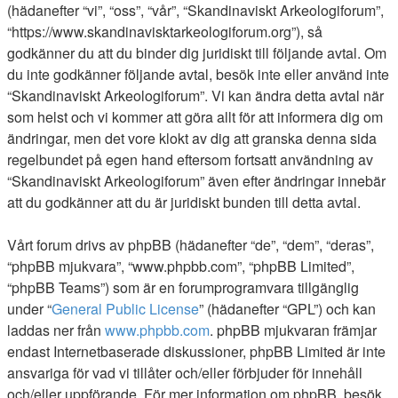
(hädanefter “vi”, “oss”, “vår”, “Skandinaviskt Arkeologiforum”,
“https://www.skandinavisktarkeologiforum.org”), så
godkänner du att du binder dig juridiskt till följande avtal. Om
du inte godkänner följande avtal, besök inte eller använd inte
“Skandinaviskt Arkeologiforum”. Vi kan ändra detta avtal när
som helst och vi kommer att göra allt för att informera dig om
ändringar, men det vore klokt av dig att granska denna sida
regelbundet på egen hand eftersom fortsatt användning av
“Skandinaviskt Arkeologiforum” även efter ändringar innebär
att du godkänner att du är juridiskt bunden till detta avtal.
Vårt forum drivs av phpBB (hädanefter “de”, “dem”, “deras”,
“phpBB mjukvara”, “www.phpbb.com”, “phpBB Limited”,
“phpBB Teams”) som är en forumprogramvara tillgänglig
under “
General Public License
” (hädanefter “GPL”) och kan
laddas ner från
www.phpbb.com
. phpBB mjukvaran främjar
endast Internetbaserade diskussioner, phpBB Limited är inte
ansvariga för vad vi tillåter och/eller förbjuder för innehåll
och/eller uppförande. För mer information om phpBB, besök