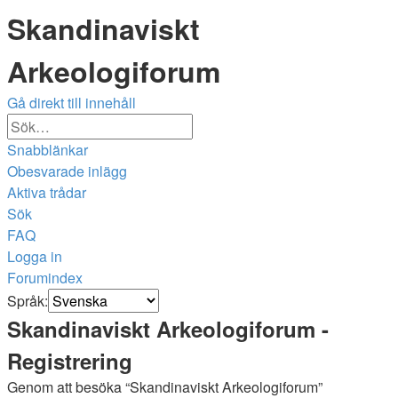
Skandinaviskt
Arkeologiforum
Gå direkt till innehåll
Avancerad
Sök
sökning
Snabblänkar
Obesvarade inlägg
Aktiva trådar
Sök
FAQ
Logga in
Forumindex
Sök
Språk:
Skandinaviskt Arkeologiforum -
Registrering
Genom att besöka “Skandinaviskt Arkeologiforum”