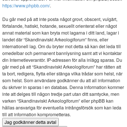
https://www.phpbb.com/
.
Du går med på att inte posta något grovt, obscent, vulgärt,
förtalande, hatiskt, hotande, sexuellt orienterat eller något
annat material som kan bryta mot lagarna i ditt land, lagar i
landet där “Skandinaviskt Arkeologiforum” finns, eller
internationell lag. Om du bryter mot detta så kan det leda till
omedelbar och permanent bannlysning samt att vi kontaktar
din Internetleverantör. IP-adressen för alla inlägg sparas. Du
går med på att “Skandinaviskt Arkeologiforum” har rätten att
ta bort, redigera, flytta eller stänga vilka trådar som helst, när
som helst. Som användare godkänner du att all information
du skriver in sparas i en databas. Denna information kommer
inte att delges till någon tredje part utan ditt samtycke, men
varken “Skandinaviskt Arkeologiforum” eller phpBB kan
hållas ansvariga för eventuella intrångsförsök som kan leda
till att information komprometteras.