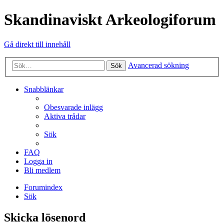
Skandinaviskt Arkeologiforum
Gå direkt till innehåll
Avancerad sökning
Sök
Snabblänkar
Obesvarade inlägg
Aktiva trådar
Sök
FAQ
Logga in
Bli medlem
Forumindex
Sök
Skicka lösenord