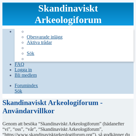
Skandinaviskt
Arkeologiforum
Obesvarade inlägg
Aktiva trådar
Sök
FAQ
Logga in
Bli medlem
Forumindex
Sök
Skandinaviskt Arkeologiforum -
Användarvillkor
Genom att besöka “Skandinaviskt Arkeologiforum” (hädanefter
“vi”, “oss”, “vår”, “Skandinaviskt Arkeologiforum”,
“https://www.skandinavisktarkeologiforum.org”), så godkänner du