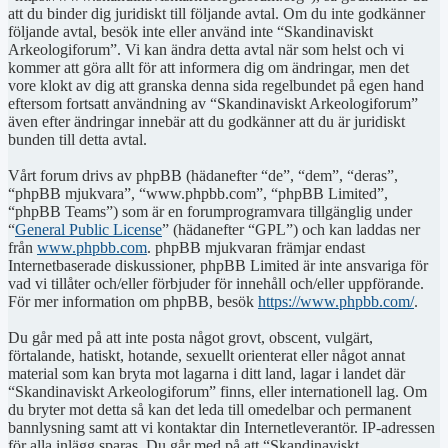
att du binder dig juridiskt till följande avtal. Om du inte godkänner
följande avtal, besök inte eller använd inte “Skandinaviskt
Arkeologiforum”. Vi kan ändra detta avtal när som helst och vi
kommer att göra allt för att informera dig om ändringar, men det
vore klokt av dig att granska denna sida regelbundet på egen hand
eftersom fortsatt användning av “Skandinaviskt Arkeologiforum”
även efter ändringar innebär att du godkänner att du är juridiskt
bunden till detta avtal.
Vårt forum drivs av phpBB (hädanefter “de”, “dem”, “deras”,
“phpBB mjukvara”, “www.phpbb.com”, “phpBB Limited”,
“phpBB Teams”) som är en forumprogramvara tillgänglig under
“
General Public License
” (hädanefter “GPL”) och kan laddas ner
från
www.phpbb.com
. phpBB mjukvaran främjar endast
Internetbaserade diskussioner, phpBB Limited är inte ansvariga för
vad vi tillåter och/eller förbjuder för innehåll och/eller uppförande.
För mer information om phpBB, besök
https://www.phpbb.com/
.
Du går med på att inte posta något grovt, obscent, vulgärt,
förtalande, hatiskt, hotande, sexuellt orienterat eller något annat
material som kan bryta mot lagarna i ditt land, lagar i landet där
“Skandinaviskt Arkeologiforum” finns, eller internationell lag. Om
du bryter mot detta så kan det leda till omedelbar och permanent
bannlysning samt att vi kontaktar din Internetleverantör. IP-adressen
för alla inlägg sparas. Du går med på att “Skandinaviskt