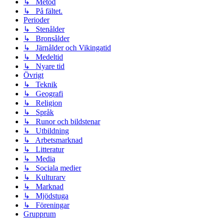
↳ Metod
↳ På fältet.
Perioder
↳ Stenålder
↳ Bronsålder
↳ Järnålder och Vikingatid
↳ Medeltid
↳ Nyare tid
Övrigt
↳ Teknik
↳ Geografi
↳ Religion
↳ Språk
↳ Runor och bildstenar
↳ Utbildning
↳ Arbetsmarknad
↳ Litteratur
↳ Media
↳ Sociala medier
↳ Kulturarv
↳ Marknad
↳ Mjödstuga
↳ Föreningar
Grupprum