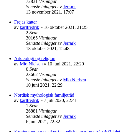
72831
Visningar
Senaste inlägget
av
Jerrark
13 november 2021, 17:07
Frejas katter
av
karlfredrik
» 16 oktober 2021, 21:25
2
Svar
30165
Visningar
Senaste inlägget
av
Jerrark
18 oktober 2021, 15:48
Arkæologi og religion
av
Mio Nielsen
» 10 juni 2021, 22:29
0
Svar
23662
Visningar
Senaste inlägget
av
Mio Nielsen
10 juni 2021, 22:29
Nordisk mythologisk familjeträd
av
karlfredrik
» 7 juli 2020, 22:41
1
Svar
26881
Visningar
Senaste inlägget
av
Jerrark
6 juni 2021, 22:32
Fascinerande mosaiker i Israelisk synagoga från 400-talet