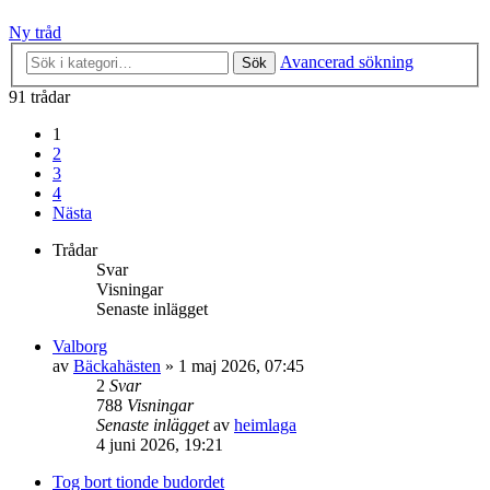
Ny tråd
Avancerad sökning
Sök
91 trådar
1
2
3
4
Nästa
Trådar
Svar
Visningar
Senaste inlägget
Valborg
av
Bäckahästen
» 1 maj 2026, 07:45
2
Svar
788
Visningar
Senaste inlägget
av
heimlaga
4 juni 2026, 19:21
Tog bort tionde budordet