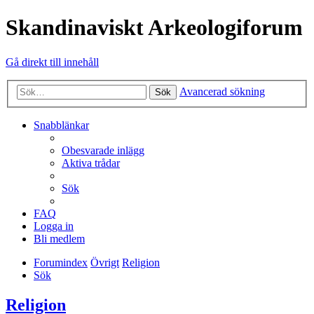
Skandinaviskt Arkeologiforum
Gå direkt till innehåll
Avancerad sökning
Sök
Snabblänkar
Obesvarade inlägg
Aktiva trådar
Sök
FAQ
Logga in
Bli medlem
Forumindex
Övrigt
Religion
Sök
Religion