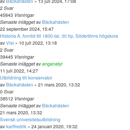
av
Bäckahästen
» 13 juli 2024, 17:08
2
Svar
45843
Visningar
Senaste inlägget
av
Bäckahästen
22 september 2024, 15:47
Historia A, forntid till 1800-tal, 30 hp, Södertörns högskola
av
Visi
» 10 juli 2022, 13:18
2
Svar
39445
Visningar
Senaste inlägget
av
anganatyr
11 juli 2022, 14:27
Utbildning till konservator
av
Bäckahästen
» 21 mars 2020, 13:32
0
Svar
38512
Visningar
Senaste inlägget
av
Bäckahästen
21 mars 2020, 13:32
Svensk universitetsutbildning
av
karlfredrik
» 24 januari 2020, 19:32