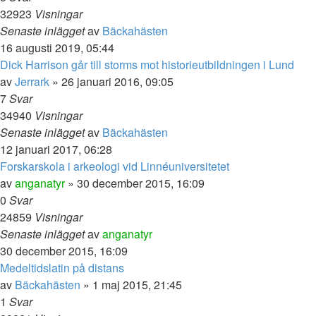
32923
Visningar
Senaste inlägget
av
Bäckahästen
16 augusti 2019, 05:44
Dick Harrison går till storms mot historieutbildningen i Lund
av
Jerrark
» 26 januari 2016, 09:05
7
Svar
34940
Visningar
Senaste inlägget
av
Bäckahästen
12 januari 2017, 06:28
Forskarskola i arkeologi vid Linnéuniversitetet
av
anganatyr
» 30 december 2015, 16:09
0
Svar
24859
Visningar
Senaste inlägget
av
anganatyr
30 december 2015, 16:09
Medeltidslatin på distans
av
Bäckahästen
» 1 maj 2015, 21:45
1
Svar