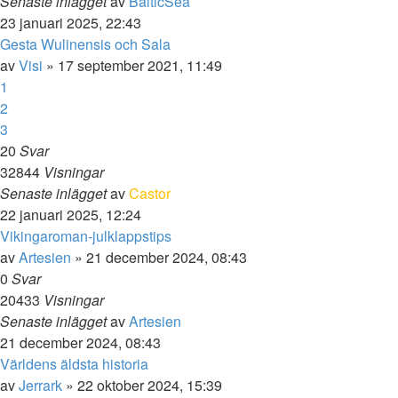
Senaste inlägget
av
BalticSea
23 januari 2025, 22:43
Gesta Wulinensis och Sala
av
Visi
» 17 september 2021, 11:49
1
2
3
20
Svar
32844
Visningar
Senaste inlägget
av
Castor
22 januari 2025, 12:24
Vikingaroman-julklappstips
av
Artesien
» 21 december 2024, 08:43
0
Svar
20433
Visningar
Senaste inlägget
av
Artesien
21 december 2024, 08:43
Världens äldsta historia
av
Jerrark
» 22 oktober 2024, 15:39