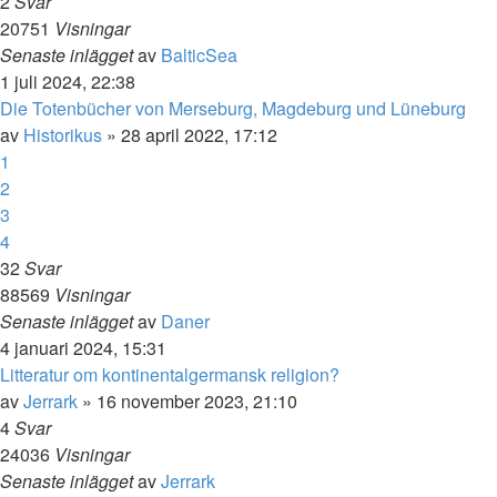
2
Svar
20751
Visningar
Senaste inlägget
av
BalticSea
1 juli 2024, 22:38
Die Totenbücher von Merseburg, Magdeburg und Lüneburg
av
Historikus
» 28 april 2022, 17:12
1
2
3
4
32
Svar
88569
Visningar
Senaste inlägget
av
Daner
4 januari 2024, 15:31
Litteratur om kontinentalgermansk religion?
av
Jerrark
» 16 november 2023, 21:10
4
Svar
24036
Visningar
Senaste inlägget
av
Jerrark