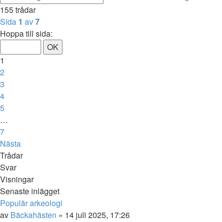
155 trådar
Sida
1
av
7
Hoppa till sida:
1
2
3
4
5
…
7
Nästa
Trådar
Svar
Visningar
Senaste inlägget
Populär arkeologi
av
Bäckahästen
» 14 juli 2025, 17:26