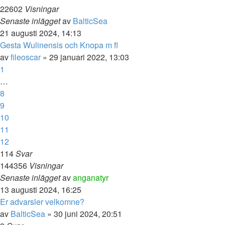
22602
Visningar
Senaste inlägget
av
BalticSea
21 augusti 2024, 14:13
Gesta Wulinensis och Knopa m fl
av
fileoscar
» 29 januari 2022, 13:03
1
…
8
9
10
11
12
114
Svar
144356
Visningar
Senaste inlägget
av
anganatyr
13 augusti 2024, 16:25
Er advarsler velkomne?
av
BalticSea
» 30 juni 2024, 20:51