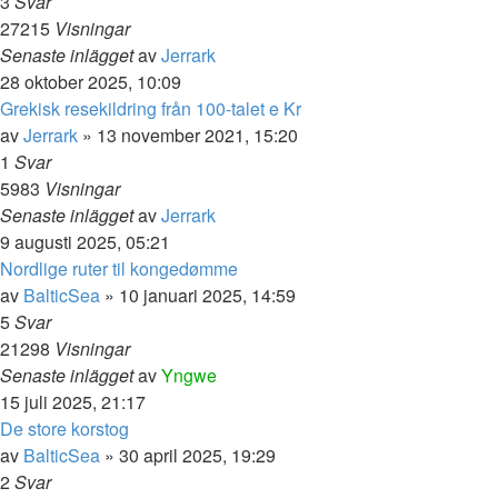
3
Svar
27215
Visningar
Senaste inlägget
av
Jerrark
28 oktober 2025, 10:09
Grekisk resekildring från 100-talet e Kr
av
Jerrark
» 13 november 2021, 15:20
1
Svar
5983
Visningar
Senaste inlägget
av
Jerrark
9 augusti 2025, 05:21
Nordlige ruter til kongedømme
av
BalticSea
» 10 januari 2025, 14:59
5
Svar
21298
Visningar
Senaste inlägget
av
Yngwe
15 juli 2025, 21:17
De store korstog
av
BalticSea
» 30 april 2025, 19:29
2
Svar