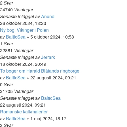
2
Svar
24740
Visningar
Senaste inlägget
av
Anund
26 oktober 2024, 13:23
Ny bog: Vikinger i Polen
av
BalticSea
» 5 oktober 2024, 10:58
1
Svar
22881
Visningar
Senaste inlägget
av
Jerrark
18 oktober 2024, 20:49
To bøger om Harald Blåtands ringborge
av
BalticSea
» 22 augusti 2024, 09:21
0
Svar
31705
Visningar
Senaste inlägget
av
BalticSea
22 augusti 2024, 09:21
Romanske kalkmalerier
av
BalticSea
» 1 maj 2024, 18:17
3
Svar