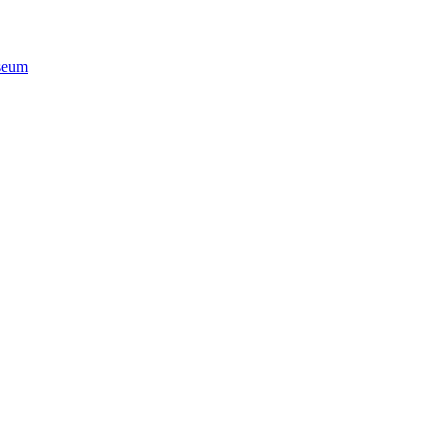
useum