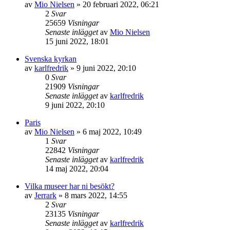
av
Mio Nielsen
» 20 februari 2022, 06:21
2
Svar
25659
Visningar
Senaste inlägget
av
Mio Nielsen
15 juni 2022, 18:01
Svenska kyrkan
av
karlfredrik
» 9 juni 2022, 20:10
0
Svar
21909
Visningar
Senaste inlägget
av
karlfredrik
9 juni 2022, 20:10
Paris
av
Mio Nielsen
» 6 maj 2022, 10:49
1
Svar
22842
Visningar
Senaste inlägget
av
karlfredrik
14 maj 2022, 20:04
Vilka museer har ni besökt?
av
Jerrark
» 8 mars 2022, 14:55
2
Svar
23135
Visningar
Senaste inlägget
av
karlfredrik