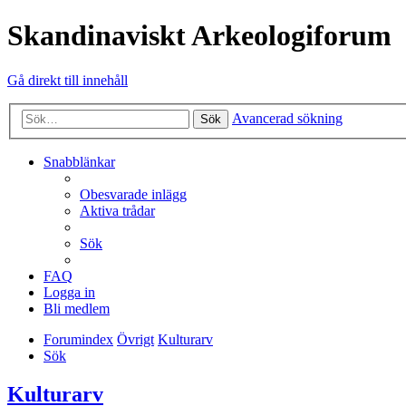
Skandinaviskt Arkeologiforum
Gå direkt till innehåll
Avancerad sökning
Sök
Snabblänkar
Obesvarade inlägg
Aktiva trådar
Sök
FAQ
Logga in
Bli medlem
Forumindex
Övrigt
Kulturarv
Sök
Kulturarv