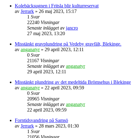
Kolebäcksugnen i Fritsla blir kulturreservat
av
Jerrark
» 26 maj 2023, 15:17
1
Svar
22240
Visningar
Senaste inlägget
av
jancro
27 maj 2023, 13:20
Misstänkt gravplundring på Vedeby gravfält, Blekinge.
av
anganatyr
» 29 april 2023, 12:11
0
Svar
21167
Visningar
Senaste inlägget
av
anganatyr
29 april 2023, 12:11
Misstänkt plundring av det medeltida Brömsehus i Blekinge
av
anganatyr
» 22 april 2023, 09:59
0
Svar
20965
Visningar
Senaste inlägget
av
anganatyr
22 april 2023, 09:59
Forntidsvandring på Samsö
av
Jerrark
» 28 mars 2023, 01:30
1
Svar
21056
Visningar