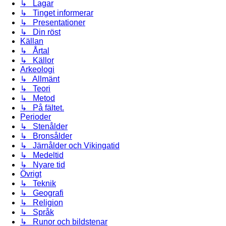
↳ Lagar
↳ Tinget informerar
↳ Presentationer
↳ Din röst
Källan
↳ Årtal
↳ Källor
Arkeologi
↳ Allmänt
↳ Teori
↳ Metod
↳ På fältet.
Perioder
↳ Stenålder
↳ Bronsålder
↳ Järnålder och Vikingatid
↳ Medeltid
↳ Nyare tid
Övrigt
↳ Teknik
↳ Geografi
↳ Religion
↳ Språk
↳ Runor och bildstenar