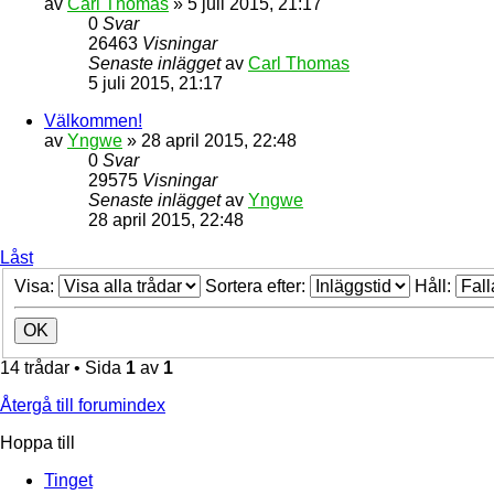
av
Carl Thomas
» 5 juli 2015, 21:17
0
Svar
26463
Visningar
Senaste inlägget
av
Carl Thomas
5 juli 2015, 21:17
Välkommen!
av
Yngwe
» 28 april 2015, 22:48
0
Svar
29575
Visningar
Senaste inlägget
av
Yngwe
28 april 2015, 22:48
Låst
Visa:
Sortera efter:
Håll:
14 trådar • Sida
1
av
1
Återgå till forumindex
Hoppa till
Tinget