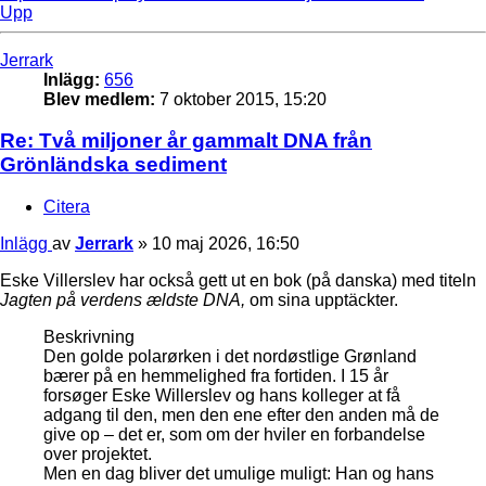
Upp
Jerrark
Inlägg:
656
Blev medlem:
7 oktober 2015, 15:20
Re: Två miljoner år gammalt DNA från
Grönländska sediment
Citera
Inlägg
av
Jerrark
»
10 maj 2026, 16:50
Eske Villerslev har också gett ut en bok (på danska) med titeln
Jagten på verdens ældste DNA,
om sina upptäckter.
Beskrivning
Den golde polarørken i det nordøstlige Grønland
bærer på en hemmelighed fra fortiden. I 15 år
forsøger Eske Willerslev og hans kolleger at få
adgang til den, men den ene efter den anden må de
give op – det er, som om der hviler en forbandelse
over projektet.
Men en dag bliver det umulige muligt: Han og hans