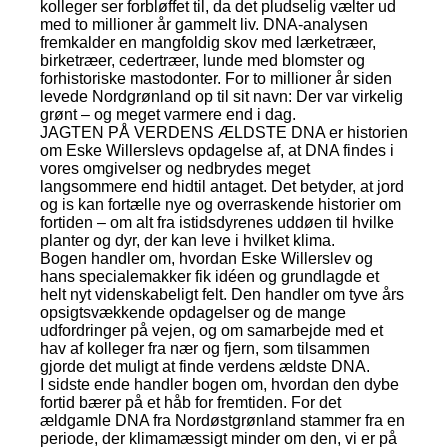
kolleger ser forbløffet til, da det pludselig vælter ud
med to millioner år gammelt liv. DNA-analysen
fremkalder en mangfoldig skov med lærketræer,
birketræer, cedertræer, lunde med blomster og
forhistoriske mastodonter. For to millioner år siden
levede Nordgrønland op til sit navn: Der var virkelig
grønt – og meget varmere end i dag.
JAGTEN PÅ VERDENS ÆLDSTE DNA er historien
om Eske Willerslevs opdagelse af, at DNA findes i
vores omgivelser og nedbrydes meget
langsommere end hidtil antaget. Det betyder, at jord
og is kan fortælle nye og overraskende historier om
fortiden – om alt fra istidsdyrenes uddøen til hvilke
planter og dyr, der kan leve i hvilket klima.
Bogen handler om, hvordan Eske Willerslev og
hans specialemakker fik idéen og grundlagde et
helt nyt videnskabeligt felt. Den handler om tyve års
opsigtsvækkende opdagelser og de mange
udfordringer på vejen, og om samarbejde med et
hav af kolleger fra nær og fjern, som tilsammen
gjorde det muligt at finde verdens ældste DNA.
I sidste ende handler bogen om, hvordan den dybe
fortid bærer på et håb for fremtiden. For det
ældgamle DNA fra Nordøstgrønland stammer fra en
periode, der klimamæssigt minder om den, vi er på