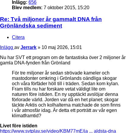
Inlägg:
656
Blev medlem:
7 oktober 2015, 15:20
Re: Två miljoner år gammalt DNA från
Grönländska sediment
Citera
Inlägg
av
Jerrark
»
10 maj 2026, 15:01
Nu har SVT ett program om de fantastiska över 2 miljoner år
gamla DNA-fynden från Grönland
För tre miljoner år sedan strövade kameler och
mastodonter omkring i Grönlands oändliga skogar
och våra förfäder höll till i träden. Sedan kom kylan.
Fram tills nu har forskare vetat väldigt lite om
naturen före istiden. En ny upptäckt avslöjar denna
förlorade värld. Jorden var då en het planet; skogar
täckte Arktis och kolhalterna matchade de som finns
i vår atmosfär idag. Är detta ett porträtt av vår egen
klimatframtid?
Livet före istiden
https://www.svtplay.se/video/KBM77mE/ja ... aldsta-dna