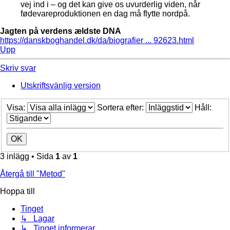
vej ind i – og det kan give os uvurderlig viden, når
fødevareproduktionen en dag må flytte nordpå.
Jagten på verdens ældste DNA
https://danskboghandel.dk/da/biografier ... 92623.html
Upp
Skriv svar
Utskriftsvänlig version
Visa:
Sortera efter:
Håll:
3 inlägg • Sida
1
av
1
Återgå till "Metod"
Hoppa till
Tinget
↳ Lagar
↳ Tinget informerar