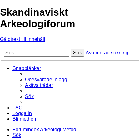
Skandinaviskt
Arkeologiforum
Gå direkt till innehåll
Sök
Avancerad sökning
Snabblänkar
Obesvarade inlägg
Aktiva trådar
Sök
FAQ
Logga in
Bli medlem
Forumindex
Arkeologi
Metod
Sök