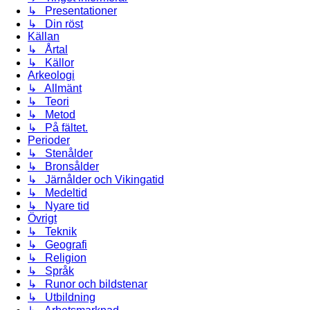
↳ Presentationer
↳ Din röst
Källan
↳ Årtal
↳ Källor
Arkeologi
↳ Allmänt
↳ Teori
↳ Metod
↳ På fältet.
Perioder
↳ Stenålder
↳ Bronsålder
↳ Järnålder och Vikingatid
↳ Medeltid
↳ Nyare tid
Övrigt
↳ Teknik
↳ Geografi
↳ Religion
↳ Språk
↳ Runor och bildstenar
↳ Utbildning