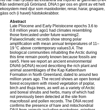
från sediment på Grönland. DNA:t ger oss en glimt av ett helt
ekosystem med djur som mastodonter, renar, harar, gnagare,
gäss och (i havet) hästskokrabbor.
Abstract
Late Pliocene and Early Pleistocene epochs 3.6 to
0.8 million years ago1 had climates resembling
those forecasted under future warming2.
Palaeoclimatic records show strong polar
amplification with mean annual temperatures of 11–
19 °C above contemporary values3,4. The
biological communities inhabiting the Arctic during
this time remain poorly known because fossils are
rare5. Here we report an ancient environmental
DNA6 (eDNA) record describing the rich plant and
animal assemblages of the Kap København
Formation in North Greenland, dated to around two
million years ago. The record shows an open boreal
forest ecosystem with mixed vegetation of poplar,
birch and thuja trees, as well as a variety of Arctic
and boreal shrubs and herbs, many of which had
not previously been detected at the site from
macrofossil and pollen records. The DNA record
confirms the presence of hare and mitochondrial
DNA from animals including mastodons, reindeer,