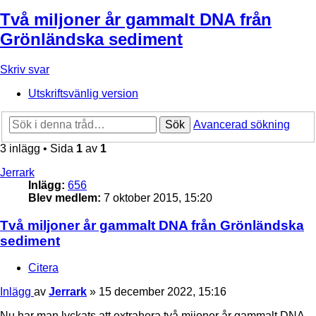
Två miljoner år gammalt DNA från
Grönländska sediment
Skriv svar
Utskriftsvänlig version
Sök
Avancerad sökning
3 inlägg • Sida
1
av
1
Jerrark
Inlägg:
656
Blev medlem:
7 oktober 2015, 15:20
Två miljoner år gammalt DNA från Grönländska
sediment
Citera
Inlägg
av
Jerrark
»
15 december 2022, 15:16
Nu har man lyckats att extrahera två mijoner år gammalt DNA