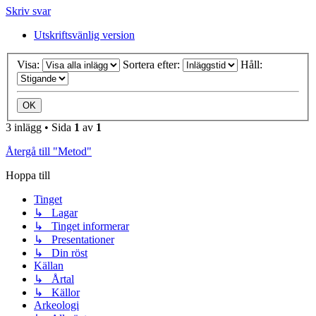
Skriv svar
Utskriftsvänlig version
Visa:
Sortera efter:
Håll:
3 inlägg • Sida
1
av
1
Återgå till "Metod"
Hoppa till
Tinget
↳ Lagar
↳ Tinget informerar
↳ Presentationer
↳ Din röst
Källan
↳ Årtal
↳ Källor
Arkeologi