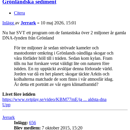
Grönländska sediment
Citera
Inlägg
av
Jerrark
»
10 maj 2026, 15:01
Nu har SVT ett program om de fantastiska över 2 miljoner år gamla
DNA-fynden från Grönland
För tre miljoner år sedan strövade kameler och
mastodonter omkring i Grönlands oändliga skogar och
våra förfäder höll till i träden. Sedan kom kylan. Fram
tills nu har forskare vetat väldigt lite om naturen före
istiden. En ny upptäckt avslöjar denna förlorade värld.
Jorden var då en het planet; skogar täckte Arktis och
kolhalterna matchade de som finns i vår atmosfär idag.
Är detta ett porträtt av vår egen klimatframtid?
Livet före istiden
https://www.svtplay.se/video/KBM77mE/ja ... aldsta-dna
Upp
Jerrark
Inlägg:
656
Blev medlem:
7 oktober 2015, 15:20