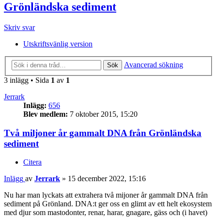
Grönländska sediment
Skriv svar
Utskriftsvänlig version
Avancerad sökning
Sök
3 inlägg • Sida
1
av
1
Jerrark
Inlägg:
656
Blev medlem:
7 oktober 2015, 15:20
Två miljoner år gammalt DNA från Grönländska
sediment
Citera
Inlägg
av
Jerrark
»
15 december 2022, 15:16
Nu har man lyckats att extrahera två mijoner år gammalt DNA från
sediment på Grönland. DNA:t ger oss en glimt av ett helt ekosystem
med djur som mastodonter, renar, harar, gnagare, gäss och (i havet)