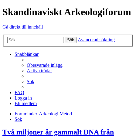
Skandinaviskt Arkeologiforum
Gå direkt till innehåll
Avancerad sökning
Sök
Snabblänkar
Obesvarade inlägg
Aktiva trådar
Sök
FAQ
Logga in
Bli medlem
Forumindex
Arkeologi
Metod
Sök
Två miljoner år gammalt DNA från