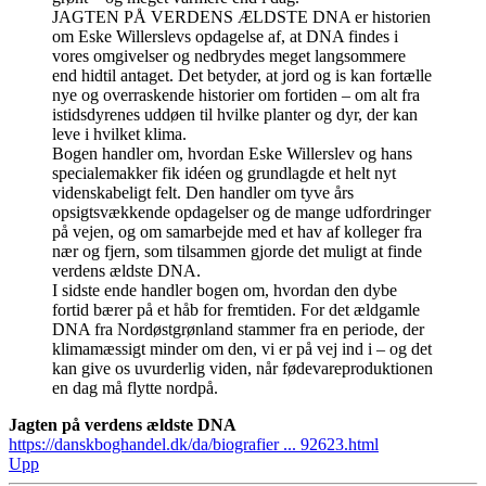
JAGTEN PÅ VERDENS ÆLDSTE DNA er historien
om Eske Willerslevs opdagelse af, at DNA findes i
vores omgivelser og nedbrydes meget langsommere
end hidtil antaget. Det betyder, at jord og is kan fortælle
nye og overraskende historier om fortiden – om alt fra
istidsdyrenes uddøen til hvilke planter og dyr, der kan
leve i hvilket klima.
Bogen handler om, hvordan Eske Willerslev og hans
specialemakker fik idéen og grundlagde et helt nyt
videnskabeligt felt. Den handler om tyve års
opsigtsvækkende opdagelser og de mange udfordringer
på vejen, og om samarbejde med et hav af kolleger fra
nær og fjern, som tilsammen gjorde det muligt at finde
verdens ældste DNA.
I sidste ende handler bogen om, hvordan den dybe
fortid bærer på et håb for fremtiden. For det ældgamle
DNA fra Nordøstgrønland stammer fra en periode, der
klimamæssigt minder om den, vi er på vej ind i – og det
kan give os uvurderlig viden, når fødevareproduktionen
en dag må flytte nordpå.
Jagten på verdens ældste DNA
https://danskboghandel.dk/da/biografier ... 92623.html
Upp