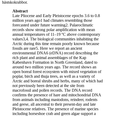
hästskokrabbor.
Abstract
Late Pliocene and Early Pleistocene epochs 3.6 to 0.8
million years ago1 had climates resembling those
forecasted under future warming2. Palaeoclimatic
records show strong polar amplification with mean
annual temperatures of 11–19 °C above contemporary
values3,4. The biological communities inhabiting the
Arctic during this time remain poorly known because
fossils are rare5. Here we report an ancient
environmental DNA6 (eDNA) record describing the
rich plant and animal assemblages of the Kap
København Formation in North Greenland, dated to
around two million years ago. The record shows an
open boreal forest ecosystem with mixed vegetation of
poplar, birch and thuja trees, as well as a variety of
Arctic and boreal shrubs and herbs, many of which had
not previously been detected at the site from
macrofossil and pollen records. The DNA record
confirms the presence of hare and mitochondrial DNA
from animals including mastodons, reindeer, rodents
and geese, all ancestral to their present-day and late
Pleistocene relatives. The presence of marine species
including horseshoe crab and green algae support a