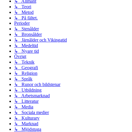
↳ Allmänt
↳ Teori
↳ Metod
↳ På fältet.
Perioder
↳ Stenålder
↳ Bronsålder
↳ Järnålder och Vikingatid
↳ Medeltid
↳ Nyare tid
Övrigt
↳ Teknik
↳ Geografi
↳ Religion
↳ Språk
↳ Runor och bildstenar
↳ Utbildning
↳ Arbetsmarknad
↳ Litteratur
↳ Media
↳ Sociala medier
↳ Kulturarv
↳ Marknad
↳ Mjödstuga