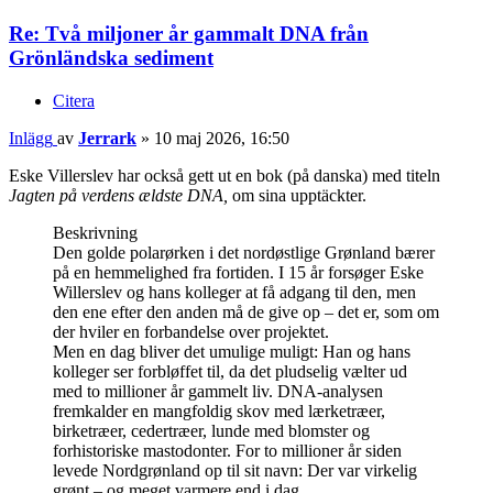
Re: Två miljoner år gammalt DNA från
Grönländska sediment
Citera
Inlägg
av
Jerrark
»
10 maj 2026, 16:50
Eske Villerslev har också gett ut en bok (på danska) med titeln
Jagten på verdens ældste DNA,
om sina upptäckter.
Beskrivning
Den golde polarørken i det nordøstlige Grønland bærer
på en hemmelighed fra fortiden. I 15 år forsøger Eske
Willerslev og hans kolleger at få adgang til den, men
den ene efter den anden må de give op – det er, som om
der hviler en forbandelse over projektet.
Men en dag bliver det umulige muligt: Han og hans
kolleger ser forbløffet til, da det pludselig vælter ud
med to millioner år gammelt liv. DNA-analysen
fremkalder en mangfoldig skov med lærketræer,
birketræer, cedertræer, lunde med blomster og
forhistoriske mastodonter. For to millioner år siden
levede Nordgrønland op til sit navn: Der var virkelig
grønt – og meget varmere end i dag.