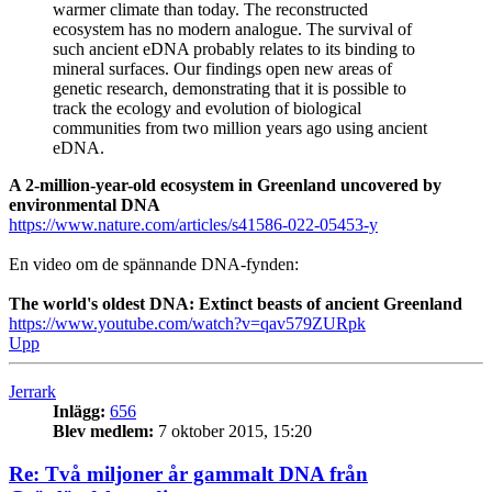
warmer climate than today. The reconstructed
ecosystem has no modern analogue. The survival of
such ancient eDNA probably relates to its binding to
mineral surfaces. Our findings open new areas of
genetic research, demonstrating that it is possible to
track the ecology and evolution of biological
communities from two million years ago using ancient
eDNA.
A 2-million-year-old ecosystem in Greenland uncovered by
environmental DNA
https://www.nature.com/articles/s41586-022-05453-y
En video om de spännande DNA-fynden:
The world's oldest DNA: Extinct beasts of ancient Greenland
https://www.youtube.com/watch?v=qav579ZURpk
Upp
Jerrark
Inlägg:
656
Blev medlem:
7 oktober 2015, 15:20
Re: Två miljoner år gammalt DNA från