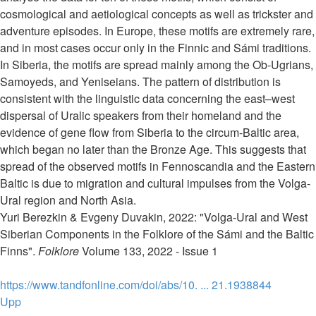
cosmological and aetiological concepts as well as trickster and
adventure episodes. In Europe, these motifs are extremely rare,
and in most cases occur only in the Finnic and Sámi traditions.
In Siberia, the motifs are spread mainly among the Ob-Ugrians,
Samoyeds, and Yeniseians. The pattern of distribution is
consistent with the linguistic data concerning the east–west
dispersal of Uralic speakers from their homeland and the
evidence of gene flow from Siberia to the circum-Baltic area,
which began no later than the Bronze Age. This suggests that
spread of the observed motifs in Fennoscandia and the Eastern
Baltic is due to migration and cultural impulses from the Volga-
Ural region and North Asia.
Yuri Berezkin & Evgeny Duvakin, 2022: "Volga-Ural and West
Siberian Components in the Folklore of the Sámi and the Baltic
Finns".
Folklore
Volume 133, 2022 - Issue 1
https://www.tandfonline.com/doi/abs/10. ... 21.1938844
Upp