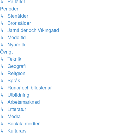
↳ På fältet.
Perioder
↳ Stenålder
↳ Bronsålder
↳ Järnålder och Vikingatid
↳ Medeltid
↳ Nyare tid
Övrigt
↳ Teknik
↳ Geografi
↳ Religion
↳ Språk
↳ Runor och bildstenar
↳ Utbildning
↳ Arbetsmarknad
↳ Litteratur
↳ Media
↳ Sociala medier
↳ Kulturarv