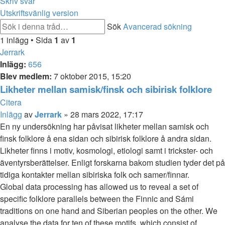
Skriv svar
Utskriftsvänlig version
Sök
Avancerad sökning
1 inlägg • Sida
1
av
1
Jerrark
Inlägg:
656
Blev medlem:
7 oktober 2015, 15:20
Likheter mellan samisk/finsk och
sibirisk
folklore
Citera
Inlägg
av
Jerrark
»
28 mars 2022, 17:17
En ny undersökning har påvisat likheter mellan samisk och
finsk folklore å ena sidan och
sibirisk
folklore å andra sidan.
Likheter finns i motiv, kosmologi, etiologi samt i trickster- och
äventyrsberättelser. Enligt forskarna bakom studien tyder det på
tidiga kontakter mellan sibiriska folk och samer/finnar.
Global data processing has allowed us to reveal a set of
specific folklore parallels between the Finnic and Sámi
traditions on one hand and Siberian peoples on the other. We
analyse the data for ten of these motifs, which consist of