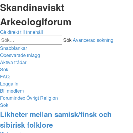
Skandinaviskt
Arkeologiforum
Gå direkt till innehåll
Sök
Avancerad sökning
Snabblänkar
Obesvarade inlägg
Aktiva trådar
Sök
FAQ
Logga in
Bli medlem
Forumindex
Övrigt
Religion
Sök
Likheter mellan samisk/finsk och
sibirisk folklore